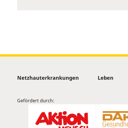
to
show
volume
slider.
Sitemap
Netzhauterkrankungen
Leben
Gefördert durch: