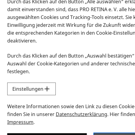
Durch das Klicken auf den Button „Alle auswählen“ erklä
damit einverstanden sind, dass PRO RETINA e. V. alle hi
ausgewählten Cookies und Tracking-Tools einsetzt. Sie
Einwilligung jederzeit mit Wirkung für die Zukunft wide
die entsprechenden Kategorien in den Cookie-Einstellu
deaktivieren.
Durch das Klicken auf den Button „Auswahl bestätigen“
Infomaterial
Auswahl der Cookie-Kategorien und anderer technische
Infomaterial
festlegen.
Einstellungen
Vorlesen
Weitere Informationen sowie den Link zu diesen Cookie
Alle Infomaterialien
finden Sie in unserer
Datenschutzerklärung
. Hier finde
Impressum
.
Sie möchten wissen, wie Sie nach Inf
Erklärvideos zum Thema Infomateri