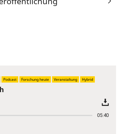
eröffentlichung
Podcast
Forschung heute
Veranstaltung
Hybrid
ch
05:40