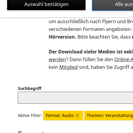
Auswahl bestätigen
Alle au
Auf dieser Seite finden Sie sämtliche
um ausschließlich nach Flyern und B
verschiedenen Formaten angeboten:
Hörversion.
Bitte beachten Sie, dass
Der Download vieler Medien ist exkl
werden
? Dann füllen Sie den
Online-
kein
Mitglied
sind, haben Sie Zugriff 
Suchbegriff
Aktive Filter:
Format: Audio
Themen: Veranstaltun