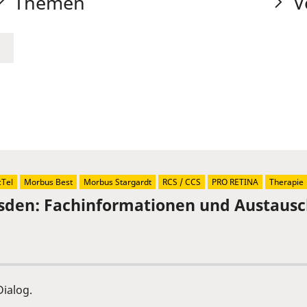
Themen
V
Tel
Morbus Best
Morbus Stargardt
RCS / CCS
PRO RETINA
Therapie
sden: Fachinformationen und Austaus
ialog.