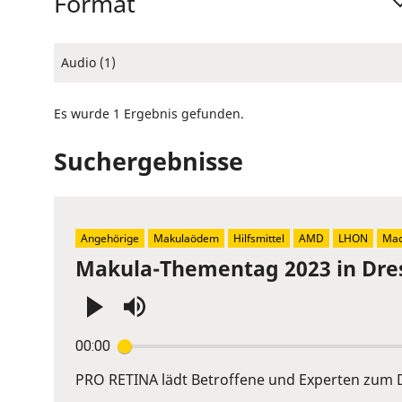
Format
Audio (1)
Es wurde 1 Ergebnis gefunden.
Suchergebnisse
Angehörige
Makulaödem
Hilfsmittel
AMD
LHON
Mac
Makula-Thementag 2023 in Dre
Press
00:00
Enter
or
PRO RETINA lädt Betroffene und Experten zum D
Space