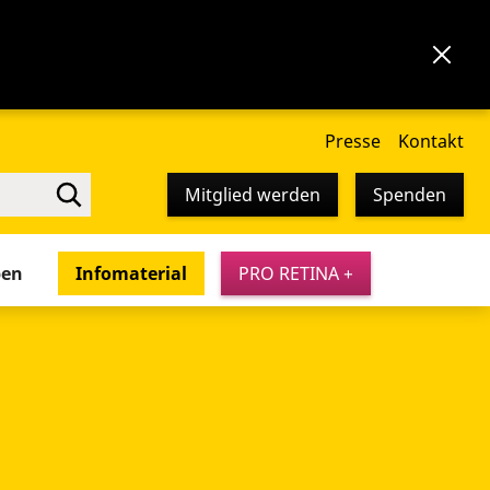
Presse
Kontakt
Mitglied werden
Spenden
pen
Infomaterial
PRO RETINA +