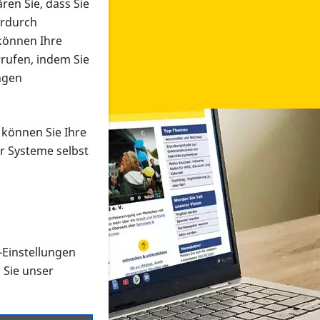
ren Sie, dass Sie
erdurch
 können Ihre
rrufen, indem Sie
ngen
 können Sie Ihre
r Systeme selbst
-Einstellungen
 in verschiedenen Formaten an e
n Sie unser
onmaterial suchen und dieses bestellen bzw. herunterladen
al auf der PRO RETINA-Website für blinde und sehbehi