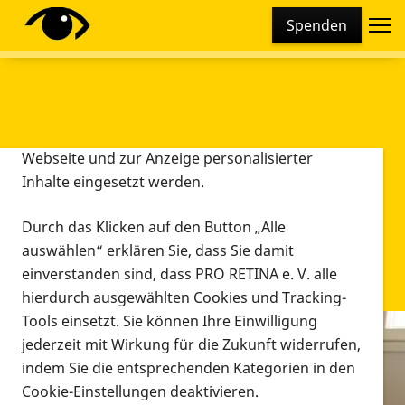
Cookie-Einstellungen
Spenden
Diese Webseite setzt verschiedene Cookies und
Tracking-Tools ein. Dies beinhaltet Cookies und
Tracking-Tools, die für den Betrieb der Webseite
technisch notwendig sind, die zu statistischen
Zwecken sowie zur besseren Bedienbarkeit der
Webseite und zur Anzeige personalisierter
Inhalte eingesetzt werden.
Durch das Klicken auf den Button „Alle
auswählen“ erklären Sie, dass Sie damit
einverstanden sind, dass PRO RETINA e. V. alle
hierdurch ausgewählten Cookies und Tracking-
Tools einsetzt. Sie können Ihre Einwilligung
jederzeit mit Wirkung für die Zukunft widerrufen,
Infomaterial
indem Sie die entsprechenden Kategorien in den
Infomaterial
Cookie-Einstellungen deaktivieren.