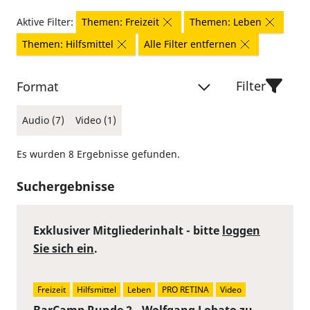
Aktive Filter:
Themen: Freizeit
Themen: Leben
Themen: Hilfsmittel
Alle Filter entfernen
Filter
Format
Audio (7)
Video (1)
Es wurden 8 Ergebnisse gefunden.
Suchergebnisse
Exklusiver Mitgliederinhalt - bitte
loggen
Sie sich ein
.
Freizeit
Hilfsmittel
Leben
PRO RETINA
Video
BarCamp Runde 2 - Wolfgang Lobato zu