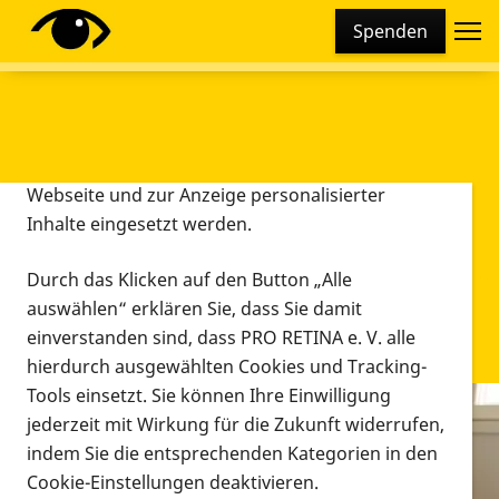
Cookie-Einstellungen
Spenden
Diese Webseite setzt verschiedene Cookies und
Tracking-Tools ein. Dies beinhaltet Cookies und
Tracking-Tools, die für den Betrieb der Webseite
technisch notwendig sind, die zu statistischen
Zwecken sowie zur besseren Bedienbarkeit der
Webseite und zur Anzeige personalisierter
Inhalte eingesetzt werden.
Durch das Klicken auf den Button „Alle
auswählen“ erklären Sie, dass Sie damit
einverstanden sind, dass PRO RETINA e. V. alle
hierdurch ausgewählten Cookies und Tracking-
Tools einsetzt. Sie können Ihre Einwilligung
jederzeit mit Wirkung für die Zukunft widerrufen,
Infomaterial
indem Sie die entsprechenden Kategorien in den
Infomaterial
Cookie-Einstellungen deaktivieren.