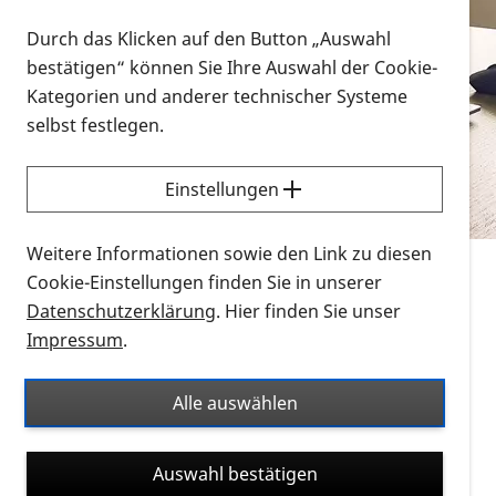
Vorlesen
Durch das Klicken auf den Button „Auswahl
bestätigen“ können Sie Ihre Auswahl der Cookie-
Alle Infomaterialien in verschiedenen
Kategorien und anderer technischer Systeme
Formaten an einem Ort
selbst festlegen.
Sie möchten wissen, wie Sie nach Infonmaterial
suchen und dieses bestellen bzw. herunterladen
Einstellungen
können? Schauen Sie sich die
Erklärvideos zum
Thema Infomaterial auf der PRO RETINA-Website
Weitere Informationen sowie den Link zu diesen
für blinde und sehbehinderte Menschen an.
Cookie-Einstellungen finden Sie in unserer
Datenschutzerklärung
. Hier finden Sie unser
Auf dieser Seite finden Sie sämtliches Infomaterial
Impressum
.
der PRO RETINA in all seinen Formaten an einem
Ort. Nutzen Sie den Formatfilter, um ausschließlich
Alle auswählen
nach Flyern und Broschüren, Audios oder Videos zu
suchen. Die meisten Flyer und Broschüren werden in
Auswahl bestätigen
verschiedenen Formaten angeboten: zur