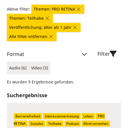
Aktive Filter:
Themen: PRO RETINA
Themen: Teilhabe
Veröffentlichung: älter als 1 Jahr
Alle Filter entfernen
Filter
Format
Audio (6)
Video (3)
Es wurden 9 Ergebnisse gefunden.
Suchergebnisse
Barrierefreiheit
Interessenvertretung
Leben
PRO 
RETINA
Soziales
Teilhabe
Podcast
Blind verstehen