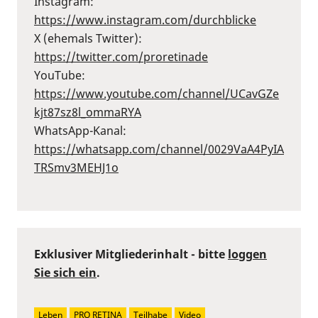
Instagram:
⁠https://www.instagram.com/durchblicke⁠
X (ehemals Twitter):
⁠https://twitter.com/proretinade⁠
YouTube:
⁠https://www.youtube.com/channel/UCavGZe
kjt87sz8l_ommaRYA⁠
WhatsApp-Kanal:
⁠https://whatsapp.com/channel/0029VaA4PyIA
TRSmv3MEHJ1o⁠
Exklusiver Mitgliederinhalt - bitte
loggen
Sie sich ein
.
Leben
PRO RETINA
Teilhabe
Video