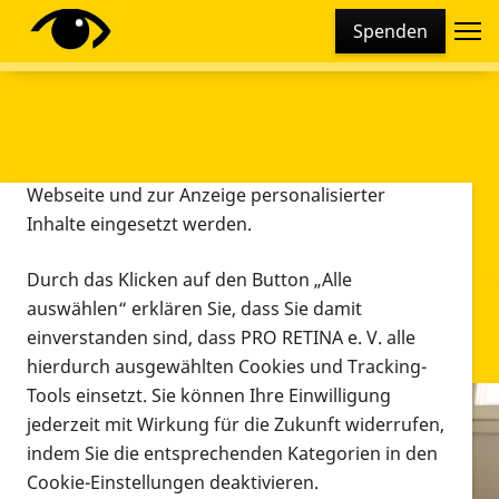
Cookie-Einstellungen
Spenden
Diese Webseite setzt verschiedene Cookies und
Tracking-Tools ein. Dies beinhaltet Cookies und
Tracking-Tools, die für den Betrieb der Webseite
technisch notwendig sind, die zu statistischen
Zwecken sowie zur besseren Bedienbarkeit der
Webseite und zur Anzeige personalisierter
Inhalte eingesetzt werden.
Durch das Klicken auf den Button „Alle
auswählen“ erklären Sie, dass Sie damit
einverstanden sind, dass PRO RETINA e. V. alle
hierdurch ausgewählten Cookies und Tracking-
Tools einsetzt. Sie können Ihre Einwilligung
jederzeit mit Wirkung für die Zukunft widerrufen,
Infomaterial
indem Sie die entsprechenden Kategorien in den
Infomaterial
Cookie-Einstellungen deaktivieren.