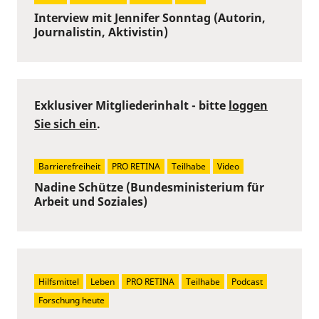
Interview mit Jennifer Sonntag (Autorin,
Journalistin, Aktivistin)
Exklusiver Mitgliederinhalt - bitte
loggen
Sie sich ein
.
Barrierefreiheit
PRO RETINA
Teilhabe
Video
Nadine Schütze (Bundesministerium für
Arbeit und Soziales)
Hilfsmittel
Leben
PRO RETINA
Teilhabe
Podcast
Forschung heute