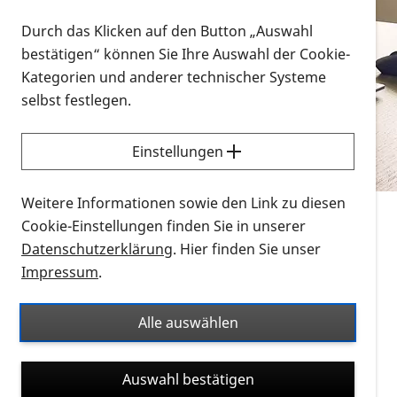
Vorlesen
Durch das Klicken auf den Button „Auswahl
bestätigen“ können Sie Ihre Auswahl der Cookie-
Alle Infomaterialien in verschiedenen
Kategorien und anderer technischer Systeme
Formaten an einem Ort
selbst festlegen.
Sie möchten wissen, wie Sie nach Infonmaterial
suchen und dieses bestellen bzw. herunterladen
Einstellungen
können? Schauen Sie sich die
Erklärvideos zum
Thema Infomaterial auf der PRO RETINA-Website
Weitere Informationen sowie den Link zu diesen
für blinde und sehbehinderte Menschen an.
Cookie-Einstellungen finden Sie in unserer
Datenschutzerklärung
. Hier finden Sie unser
Auf dieser Seite finden Sie sämtliches Infomaterial
Impressum
.
der PRO RETINA in all seinen Formaten an einem
Ort. Nutzen Sie den Formatfilter, um ausschließlich
Alle auswählen
nach Flyern und Broschüren, Audios oder Videos zu
suchen. Die meisten Flyer und Broschüren werden in
Auswahl bestätigen
verschiedenen Formaten angeboten: zur