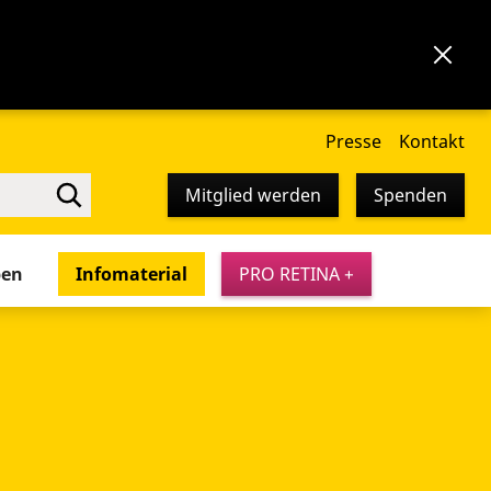
Presse
Kontakt
Mitglied werden
Spenden
pen
Infomaterial
PRO RETINA +