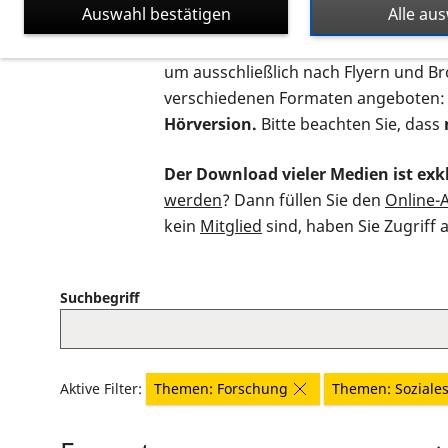
Auswahl bestätigen
Alle au
Auf dieser Seite finden Sie sämtliche
um ausschließlich nach Flyern und B
verschiedenen Formaten angeboten:
Hörversion.
Bitte beachten Sie, dass
Der Download vieler Medien ist exkl
werden
? Dann füllen Sie den
Online-
kein
Mitglied
sind, haben Sie Zugriff 
Suchbegriff
Aktive Filter:
Themen: Forschung
Themen: Soziale