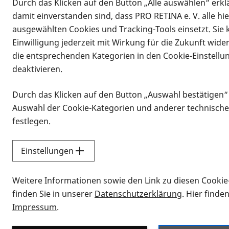
Durch das Klicken auf den Button „Alle auswählen“ erklä
damit einverstanden sind, dass PRO RETINA e. V. alle hi
ausgewählten Cookies und Tracking-Tools einsetzt. Sie
Einwilligung jederzeit mit Wirkung für die Zukunft wide
die entsprechenden Kategorien in den Cookie-Einstellu
deaktivieren.
Durch das Klicken auf den Button „Auswahl bestätigen“
Infomaterial
Auswahl der Cookie-Kategorien und anderer technische
Infomaterial
festlegen.
Einstellungen
Vorlesen
Weitere Informationen sowie den Link zu diesen Cookie
Alle Infomaterialien
finden Sie in unserer
Datenschutzerklärung
. Hier finde
Impressum
.
Sie möchten wissen, wie Sie nach Inf
Erklärvideos zum Thema Infomateri