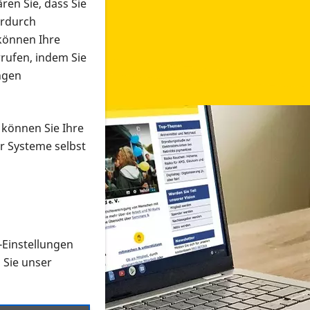
ren Sie, dass Sie
erdurch
 können Ihre
rrufen, indem Sie
ngen
 können Sie Ihre
r Systeme selbst
-Einstellungen
 in verschiedenen Formaten an e
n Sie unser
onmaterial suchen und dieses bestellen bzw. herunterladen
al auf der PRO RETINA-Website für blinde und sehbehi