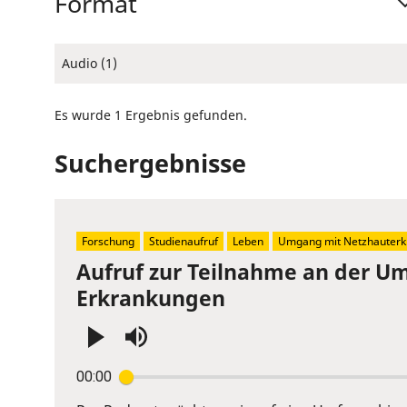
Format
Audio (1)
Es wurde 1 Ergebnis gefunden.
Suchergebnisse
Forschung
Studienaufruf
Leben
Umgang mit Netzhauterk
Aufruf zur Teilnahme an der U
Erkrankungen
Press
00:00
Enter
or