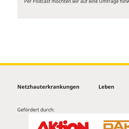
Per Podcast möchten wir auf eine Umfrage hinw
Space
to
show
volume
slider.
Sitemap
Netzhauterkrankungen
Leben
Gefördert durch: