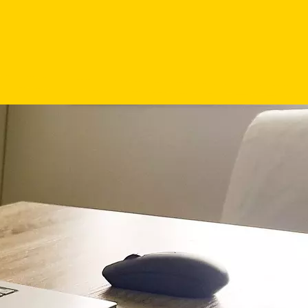
inem Ort
 können? Schauen Sie sich die
nderte Menschen an.