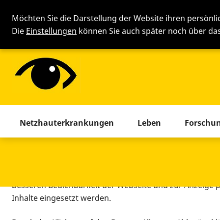
Möchten Sie die Darstellung der Website ihren persönl
Die
Einstellungen
können Sie auch später noch über d
Cookie-Einstellung
Menü mit allen Seiten. Drücken 
Netzhauterkrankungen
Leben
Forschu
Diese Webseite setzt verschiedene Cookies und Tracking
beinhaltet Cookies und Tracking-Tools, die für den Betr
technisch notwendig sind, die zu statistischen Zwecken
besseren Bedienbarkeit der Webseite und zur Anzeige p
Inhalte eingesetzt werden.