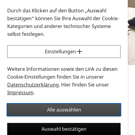
Vorlesen
Durch das Klicken auf den Button „Auswahl
bestätigen“ können Sie Ihre Auswahl der Cookie-
Alle Infomaterialien in verschiedenen
Kategorien und anderer technischer Systeme
Formaten an einem Ort
selbst festlegen.
Sie möchten wissen, wie Sie nach Infonmaterial
suchen und dieses bestellen bzw. herunterladen
Einstellungen
können? Schauen Sie sich die
Erklärvideos zum
Thema Infomaterial auf der PRO RETINA-Website
Weitere Informationen sowie den Link zu diesen
für blinde und sehbehinderte Menschen an.
Cookie-Einstellungen finden Sie in unserer
Datenschutzerklärung
. Hier finden Sie unser
Auf dieser Seite finden Sie sämtliches Infomaterial
Impressum
.
der PRO RETINA in all seinen Formaten an einem
Ort. Nutzen Sie den Formatfilter, um ausschließlich
Alle auswählen
nach Flyern und Broschüren, Audios oder Videos zu
suchen. Die meisten Flyer und Broschüren werden in
Auswahl bestätigen
verschiedenen Formaten angeboten: zur