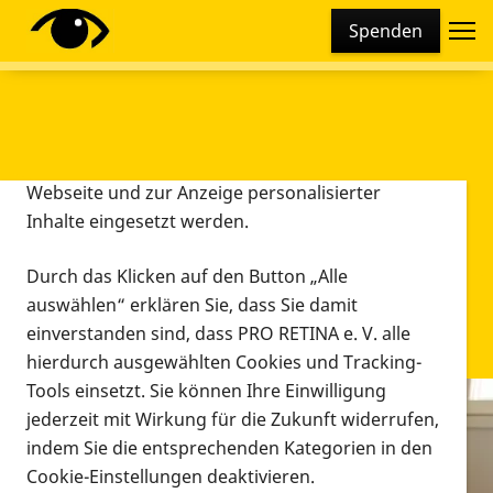
Cookie-Einstellungen
Spenden
Diese Webseite setzt verschiedene Cookies und
Tracking-Tools ein. Dies beinhaltet Cookies und
Tracking-Tools, die für den Betrieb der Webseite
technisch notwendig sind, die zu statistischen
Zwecken sowie zur besseren Bedienbarkeit der
Webseite und zur Anzeige personalisierter
Inhalte eingesetzt werden.
Durch das Klicken auf den Button „Alle
auswählen“ erklären Sie, dass Sie damit
einverstanden sind, dass PRO RETINA e. V. alle
hierdurch ausgewählten Cookies und Tracking-
Tools einsetzt. Sie können Ihre Einwilligung
jederzeit mit Wirkung für die Zukunft widerrufen,
Infomaterial
indem Sie die entsprechenden Kategorien in den
Infomaterial
Cookie-Einstellungen deaktivieren.