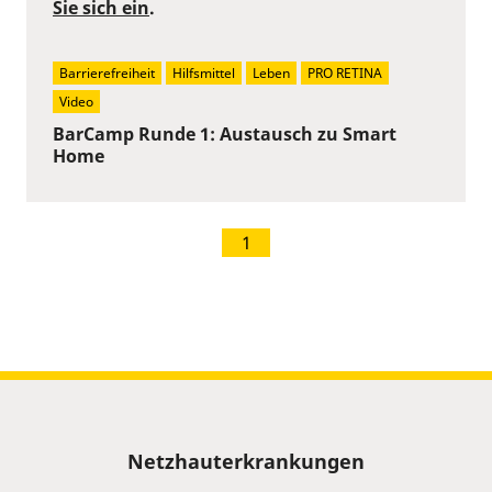
Sie sich ein
.
Barrierefreiheit
Hilfsmittel
Leben
PRO RETINA
Video
BarCamp Runde 1: Austausch zu Smart
Home
1
Sitemap
Netzhauterkrankungen