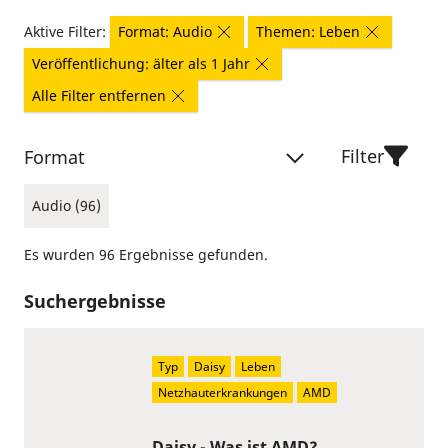
Aktive Filter:
Format: Audio
Themen: Leben
Veröffentlichung: älter als 1 Jahr
Alle Filter entfernen
Filter
Format
Audio (96)
Es wurden 96 Ergebnisse gefunden.
Suchergebnisse
Typ
Daisy
Leben
Netzhauterkrankungen
AMD
Daisy - Was ist AMD?