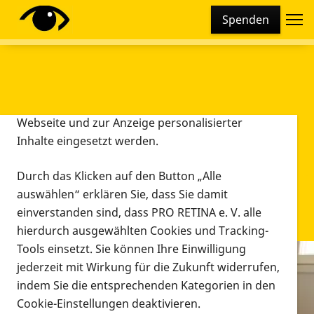
Cookie-Einstellungen
Spenden
Diese Webseite setzt verschiedene Cookies und
Tracking-Tools ein. Dies beinhaltet Cookies und
Tracking-Tools, die für den Betrieb der Webseite
technisch notwendig sind, die zu statistischen
Zwecken sowie zur besseren Bedienbarkeit der
Webseite und zur Anzeige personalisierter
Inhalte eingesetzt werden.
Durch das Klicken auf den Button „Alle
auswählen“ erklären Sie, dass Sie damit
einverstanden sind, dass PRO RETINA e. V. alle
hierdurch ausgewählten Cookies und Tracking-
Tools einsetzt. Sie können Ihre Einwilligung
jederzeit mit Wirkung für die Zukunft widerrufen,
Infomaterial
indem Sie die entsprechenden Kategorien in den
Infomaterial
Cookie-Einstellungen deaktivieren.