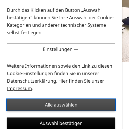
Vorlesen
Durch das Klicken auf den Button „Auswahl
bestätigen“ können Sie Ihre Auswahl der Cookie-
Alle Infomaterialien in verschiedenen
Kategorien und anderer technischer Systeme
Formaten an einem Ort
selbst festlegen.
Sie möchten wissen, wie Sie nach Infonmaterial
suchen und dieses bestellen bzw. herunterladen
Einstellungen
können? Schauen Sie sich die
Erklärvideos zum
Thema Infomaterial auf der PRO RETINA-Website
Weitere Informationen sowie den Link zu diesen
für blinde und sehbehinderte Menschen an.
Cookie-Einstellungen finden Sie in unserer
Datenschutzerklärung
. Hier finden Sie unser
Auf dieser Seite finden Sie sämtliches Infomaterial
Impressum
.
der PRO RETINA in all seinen Formaten an einem
Ort. Nutzen Sie den Formatfilter, um ausschließlich
Alle auswählen
nach Flyern und Broschüren, Audios oder Videos zu
suchen. Die meisten Flyer und Broschüren werden in
Auswahl bestätigen
verschiedenen Formaten angeboten: zur