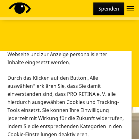
Cookie-Einstellungen
Spenden
Diese Webseite setzt verschiedene Cookies und
Tracking-Tools ein. Dies beinhaltet Cookies und
Tracking-Tools, die für den Betrieb der Webseite
technisch notwendig sind, die zu statistischen
Zwecken sowie zur besseren Bedienbarkeit der
Webseite und zur Anzeige personalisierter
Inhalte eingesetzt werden.
Durch das Klicken auf den Button „Alle
auswählen“ erklären Sie, dass Sie damit
einverstanden sind, dass PRO RETINA e. V. alle
hierdurch ausgewählten Cookies und Tracking-
Tools einsetzt. Sie können Ihre Einwilligung
jederzeit mit Wirkung für die Zukunft widerrufen,
Infomaterial
indem Sie die entsprechenden Kategorien in den
Infomaterial
Cookie-Einstellungen deaktivieren.