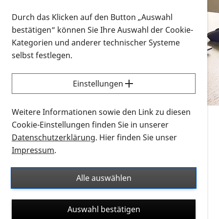
Vorlesen
Durch das Klicken auf den Button „Auswahl
bestätigen“ können Sie Ihre Auswahl der Cookie-
Alle Infomaterialien in verschiedenen
Kategorien und anderer technischer Systeme
Formaten an einem Ort
selbst festlegen.
Sie möchten wissen, wie Sie nach Infonmaterial
suchen und dieses bestellen bzw. herunterladen
Einstellungen
können? Schauen Sie sich die
Erklärvideos zum
Thema Infomaterial auf der PRO RETINA-Website
Weitere Informationen sowie den Link zu diesen
für blinde und sehbehinderte Menschen an.
Cookie-Einstellungen finden Sie in unserer
Datenschutzerklärung
. Hier finden Sie unser
Auf dieser Seite finden Sie sämtliches Infomaterial
Impressum
.
der PRO RETINA in all seinen Formaten an einem
Ort. Nutzen Sie den Formatfilter, um ausschließlich
Alle auswählen
nach Flyern und Broschüren, Audios oder Videos zu
suchen. Die meisten Flyer und Broschüren werden in
Auswahl bestätigen
verschiedenen Formaten angeboten: zur