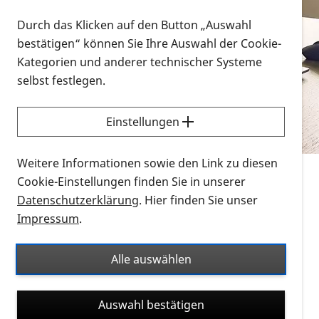
Vorlesen
Durch das Klicken auf den Button „Auswahl
bestätigen“ können Sie Ihre Auswahl der Cookie-
Alle Infomaterialien in verschiedenen
Kategorien und anderer technischer Systeme
Formaten an einem Ort
selbst festlegen.
Sie möchten wissen, wie Sie nach Infonmaterial
suchen und dieses bestellen bzw. herunterladen
Einstellungen
können? Schauen Sie sich die
Erklärvideos zum
Thema Infomaterial auf der PRO RETINA-Website
Weitere Informationen sowie den Link zu diesen
für blinde und sehbehinderte Menschen an.
Cookie-Einstellungen finden Sie in unserer
Datenschutzerklärung
. Hier finden Sie unser
Auf dieser Seite finden Sie sämtliches Infomaterial
Impressum
.
der PRO RETINA in all seinen Formaten an einem
Ort. Nutzen Sie den Formatfilter, um ausschließlich
Alle auswählen
nach Flyern und Broschüren, Audios oder Videos zu
suchen. Die meisten Flyer und Broschüren werden in
Auswahl bestätigen
verschiedenen Formaten angeboten: zur