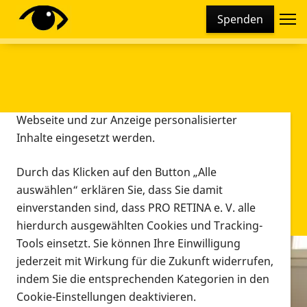
Cookie-Einstellungen
Spenden
Diese Webseite setzt verschiedene Cookies und
Tracking-Tools ein. Dies beinhaltet Cookies und
Tracking-Tools, die für den Betrieb der Webseite
technisch notwendig sind, die zu statistischen
Zwecken sowie zur besseren Bedienbarkeit der
Webseite und zur Anzeige personalisierter
Inhalte eingesetzt werden.
Durch das Klicken auf den Button „Alle
auswählen“ erklären Sie, dass Sie damit
einverstanden sind, dass PRO RETINA e. V. alle
hierdurch ausgewählten Cookies und Tracking-
Tools einsetzt. Sie können Ihre Einwilligung
jederzeit mit Wirkung für die Zukunft widerrufen,
Infomaterial
indem Sie die entsprechenden Kategorien in den
Infomaterial
Cookie-Einstellungen deaktivieren.