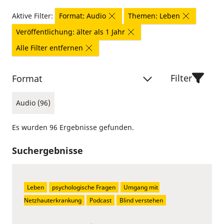
Aktive Filter:
Format: Audio
Themen: Leben
Veröffentlichung: älter als 1 Jahr
Alle Filter entfernen
Filter
Format
Audio (96)
Es wurden 96 Ergebnisse gefunden.
Suchergebnisse
Leben
psychologische Fragen
Umgang mit 
Netzhauterkrankung
Podcast
Blind verstehen