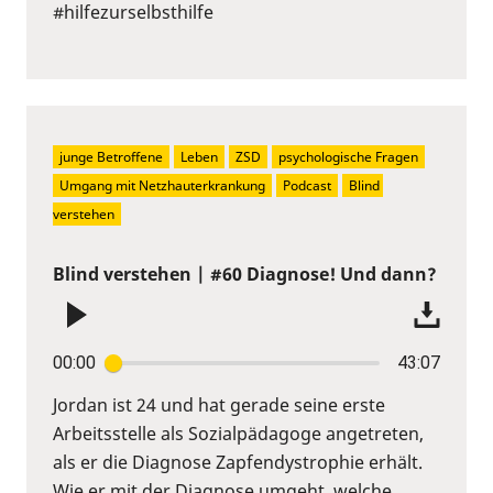
#hilfezurselbsthilfe
junge Betroffene
Leben
ZSD
psychologische Fragen
Umgang mit Netzhauterkrankung
Podcast
Blind 
verstehen
Blind verstehen | #60 Diagnose! Und dann?
00:00
43:07
Jordan ist 24 und hat gerade seine erste
Arbeitsstelle als Sozialpädagoge angetreten,
als er die Diagnose Zapfendystrophie erhält.
Wie er mit der Diagnose umgeht, welche