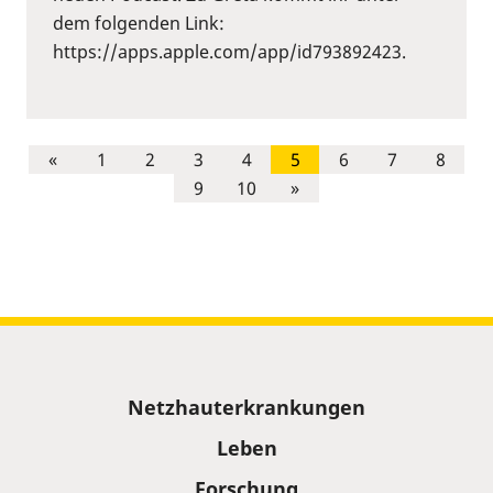
dem folgenden Link:
https://apps.apple.com/app/id793892423.
«
1
2
3
4
5
6
7
8
9
10
»
Sitemap
Netzhauterkrankungen
Leben
Forschung