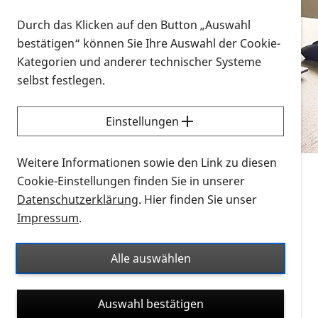
Vorlesen
Durch das Klicken auf den Button „Auswahl
bestätigen“ können Sie Ihre Auswahl der Cookie-
Alle Infomaterialien in verschiedenen
Kategorien und anderer technischer Systeme
Formaten an einem Ort
selbst festlegen.
Sie möchten wissen, wie Sie nach Infonmaterial
suchen und dieses bestellen bzw. herunterladen
Einstellungen
können? Schauen Sie sich die
Erklärvideos zum
Thema Infomaterial auf der PRO RETINA-Website
Weitere Informationen sowie den Link zu diesen
für blinde und sehbehinderte Menschen an.
Cookie-Einstellungen finden Sie in unserer
Datenschutzerklärung
. Hier finden Sie unser
Auf dieser Seite finden Sie sämtliches Infomaterial
Impressum
.
der PRO RETINA in all seinen Formaten an einem
Ort. Nutzen Sie den Formatfilter, um ausschließlich
Alle auswählen
nach Flyern und Broschüren, Audios oder Videos zu
suchen. Die meisten Flyer und Broschüren werden in
Auswahl bestätigen
verschiedenen Formaten angeboten: zur