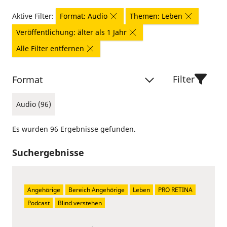
Aktive Filter:
Format: Audio
Themen: Leben
Veröffentlichung: älter als 1 Jahr
Alle Filter entfernen
Filter
Format
Audio (96)
Es wurden 96 Ergebnisse gefunden.
Suchergebnisse
Angehörige
Bereich Angehörige
Leben
PRO RETINA
Podcast
Blind verstehen