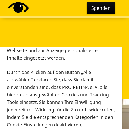
Cookie-Einstellungen
Spenden
Diese Webseite setzt verschiedene Cookies und
Tracking-Tools ein. Dies beinhaltet Cookies und
Tracking-Tools, die für den Betrieb der Webseite
technisch notwendig sind, die zu statistischen
Zwecken sowie zur besseren Bedienbarkeit der
Webseite und zur Anzeige personalisierter
Inhalte eingesetzt werden.
Durch das Klicken auf den Button „Alle
auswählen“ erklären Sie, dass Sie damit
einverstanden sind, dass PRO RETINA e. V. alle
hierdurch ausgewählten Cookies und Tracking-
Tools einsetzt. Sie können Ihre Einwilligung
jederzeit mit Wirkung für die Zukunft widerrufen,
Infomaterial
indem Sie die entsprechenden Kategorien in den
Infomaterial
Cookie-Einstellungen deaktivieren.