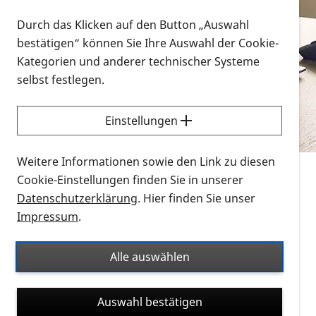
Vorlesen
Durch das Klicken auf den Button „Auswahl
bestätigen“ können Sie Ihre Auswahl der Cookie-
Alle Infomaterialien in verschiedenen
Kategorien und anderer technischer Systeme
Formaten an einem Ort
selbst festlegen.
Sie möchten wissen, wie Sie nach Infonmaterial
suchen und dieses bestellen bzw. herunterladen
Einstellungen
können? Schauen Sie sich die
Erklärvideos zum
Thema Infomaterial auf der PRO RETINA-Website
Weitere Informationen sowie den Link zu diesen
für blinde und sehbehinderte Menschen an.
Cookie-Einstellungen finden Sie in unserer
Datenschutzerklärung
. Hier finden Sie unser
Auf dieser Seite finden Sie sämtliches Infomaterial
Impressum
.
der PRO RETINA in all seinen Formaten an einem
Ort. Nutzen Sie den Formatfilter, um ausschließlich
Alle auswählen
nach Flyern und Broschüren, Audios oder Videos zu
suchen. Die meisten Flyer und Broschüren werden in
Auswahl bestätigen
verschiedenen Formaten angeboten: zur