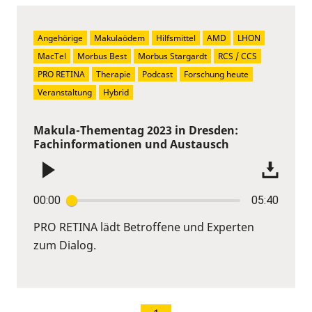
Angehörige
Makulaödem
Hilfsmittel
AMD
LHON
MacTel
Morbus Best
Morbus Stargardt
RCS / CCS
PRO RETINA
Therapie
Podcast
Forschung heute
Veranstaltung
Hybrid
Makula-Thementag 2023 in Dresden:
Fachinformationen und Austausch
00:00
05:40
PRO RETINA lädt Betroffene und Experten
zum Dialog.