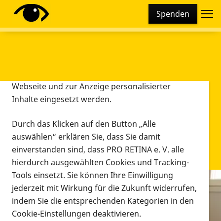
Cookie-Einstellungen
Spenden
Diese Webseite setzt verschiedene Cookies und
Tracking-Tools ein. Dies beinhaltet Cookies und
Tracking-Tools, die für den Betrieb der Webseite
technisch notwendig sind, die zu statistischen
Zwecken sowie zur besseren Bedienbarkeit der
Webseite und zur Anzeige personalisierter
Inhalte eingesetzt werden.
Durch das Klicken auf den Button „Alle
auswählen“ erklären Sie, dass Sie damit
einverstanden sind, dass PRO RETINA e. V. alle
hierdurch ausgewählten Cookies und Tracking-
Tools einsetzt. Sie können Ihre Einwilligung
jederzeit mit Wirkung für die Zukunft widerrufen,
Infomaterial
indem Sie die entsprechenden Kategorien in den
Infomaterial
Cookie-Einstellungen deaktivieren.