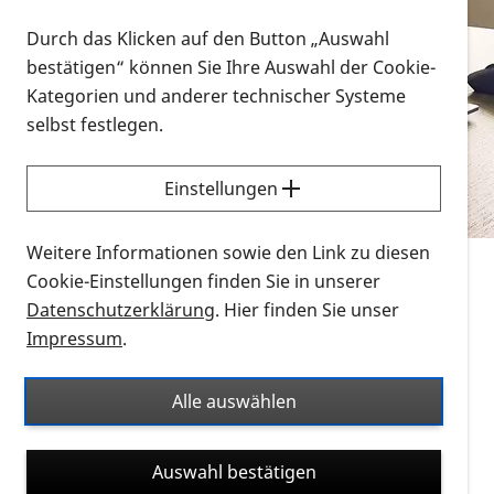
Vorlesen
Durch das Klicken auf den Button „Auswahl
bestätigen“ können Sie Ihre Auswahl der Cookie-
Alle Infomaterialien in verschiedenen
Kategorien und anderer technischer Systeme
Formaten an einem Ort
selbst festlegen.
Sie möchten wissen, wie Sie nach Infonmaterial
suchen und dieses bestellen bzw. herunterladen
Einstellungen
können? Schauen Sie sich die
Erklärvideos zum
Thema Infomaterial auf der PRO RETINA-Website
Weitere Informationen sowie den Link zu diesen
für blinde und sehbehinderte Menschen an.
Cookie-Einstellungen finden Sie in unserer
Datenschutzerklärung
. Hier finden Sie unser
Auf dieser Seite finden Sie sämtliches Infomaterial
Impressum
.
der PRO RETINA in all seinen Formaten an einem
Ort. Nutzen Sie den Formatfilter, um ausschließlich
Alle auswählen
nach Flyern und Broschüren, Audios oder Videos zu
suchen. Die meisten Flyer und Broschüren werden in
Auswahl bestätigen
verschiedenen Formaten angeboten: zur