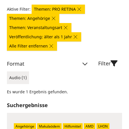
Aktive Filter:
Themen: PRO RETINA
Themen: Angehörige
Themen: Veranstaltungsart
Veröffentlichung: älter als 1 Jahr
Alle Filter entfernen
Filter
Format
Audio (1)
Es wurde 1 Ergebnis gefunden.
Suchergebnisse
Angehörige
Makulaödem
Hilfsmittel
AMD
LHON