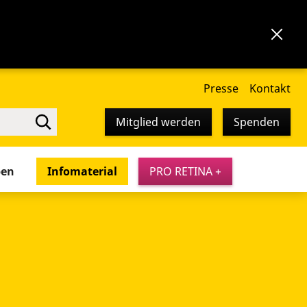
Presse
Kontakt
Mitglied werden
Spenden
pen
Infomaterial
PRO RETINA +