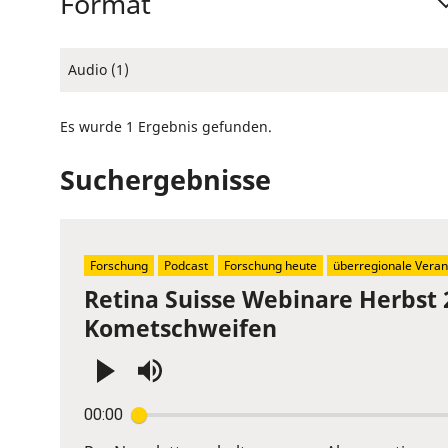
Format
Audio (1)
Es wurde 1 Ergebnis gefunden.
Suchergebnisse
Forschung
Podcast
Forschung heute
überregionale Veran
Retina Suisse Webinare Herbst 
Kometschweifen
Press
00:00
Enter
or