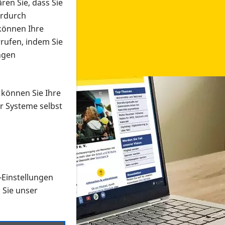
ren Sie, dass Sie
erdurch
 können Ihre
rrufen, indem Sie
ngen
 können Sie Ihre
r Systeme selbst
-Einstellungen
 in verschiedenen Formaten an e
n Sie unser
onmaterial suchen und dieses bestellen bzw. herunterladen
al auf der PRO RETINA-Website für blinde und sehbehi