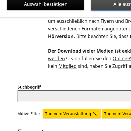
Auswahl bestätigen
Alle au
Auf dieser Seite finden Sie sämtliche
um ausschließlich nach Flyern und B
verschiedenen Formaten angeboten:
Hörversion.
Bitte beachten Sie, dass
Der Download vieler Medien ist exkl
werden
? Dann füllen Sie den
Online-
kein
Mitglied
sind, haben Sie Zugriff 
Suchbegriff
Aktive Filter:
Themen: Veranstaltung
Themen: Vera