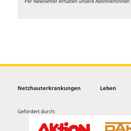
Per Newsletter erhalten unsere Abonnentinnen 
Space
to
show
volume
slider.
Sitemap
Netzhauterkrankungen
Leben
Gefördert durch: