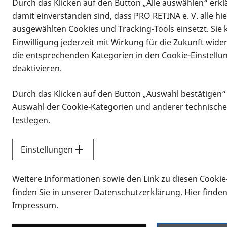
Durch das Klicken auf den Button „Alle auswählen“ erklä
damit einverstanden sind, dass PRO RETINA e. V. alle hi
ausgewählten Cookies und Tracking-Tools einsetzt. Sie
Einwilligung jederzeit mit Wirkung für die Zukunft wide
die entsprechenden Kategorien in den Cookie-Einstellu
deaktivieren.
Durch das Klicken auf den Button „Auswahl bestätigen“
Infomaterial
Auswahl der Cookie-Kategorien und anderer technische
Infomaterial
festlegen.
Einstellungen
Vorlesen
Weitere Informationen sowie den Link zu diesen Cookie
Alle Infomaterialien
finden Sie in unserer
Datenschutzerklärung
. Hier finde
Impressum
.
Sie möchten wissen, wie Sie nach Inf
Erklärvideos zum Thema Infomateri