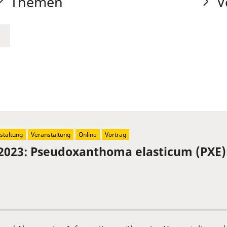
Themen
V
staltung
Veranstaltung
Online
Vortrag
2023: Pseudoxanthoma elasticum (PXE)