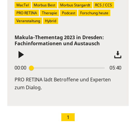
MacTel
Morbus Best
Morbus Stargardt
RCS / CCS
PRO RETINA
Therapie
Podcast
Forschung heute
Veranstaltung
Hybrid
Makula-Thementag 2023 in Dresden:
Fachinformationen und Austausch
00:00
05:40
PRO RETINA lädt Betroffene und Experten
zum Dialog.
1