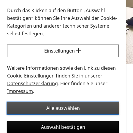
Vorlesen
Durch das Klicken auf den Button „Auswahl
bestätigen“ können Sie Ihre Auswahl der Cookie-
Alle Infomaterialien in verschiedenen
Kategorien und anderer technischer Systeme
Formaten an einem Ort
selbst festlegen.
Sie möchten wissen, wie Sie nach Infonmaterial
suchen und dieses bestellen bzw. herunterladen
Einstellungen
können? Schauen Sie sich die
Erklärvideos zum
Thema Infomaterial auf der PRO RETINA-Website
Weitere Informationen sowie den Link zu diesen
für blinde und sehbehinderte Menschen an.
Cookie-Einstellungen finden Sie in unserer
Datenschutzerklärung
. Hier finden Sie unser
Auf dieser Seite finden Sie sämtliches Infomaterial
Impressum
.
der PRO RETINA in all seinen Formaten an einem
Ort. Nutzen Sie den Formatfilter, um ausschließlich
Alle auswählen
nach Flyern und Broschüren, Audios oder Videos zu
suchen. Die meisten Flyer und Broschüren werden in
Auswahl bestätigen
verschiedenen Formaten angeboten: zur