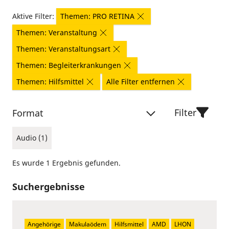
Aktive Filter:
Themen: PRO RETINA
Themen: Veranstaltung
Themen: Veranstaltungsart
Themen: Begleiterkrankungen
Themen: Hilfsmittel
Alle Filter entfernen
Filter
Format
Audio (1)
Es wurde 1 Ergebnis gefunden.
Suchergebnisse
Angehörige
Makulaödem
Hilfsmittel
AMD
LHON