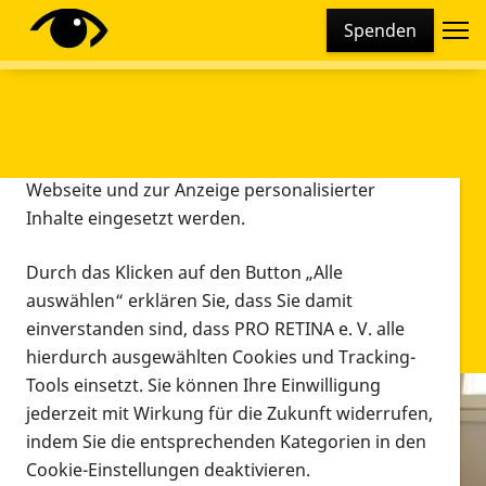
Cookie-Einstellungen
Spenden
Diese Webseite setzt verschiedene Cookies und
Tracking-Tools ein. Dies beinhaltet Cookies und
Tracking-Tools, die für den Betrieb der Webseite
technisch notwendig sind, die zu statistischen
Zwecken sowie zur besseren Bedienbarkeit der
Webseite und zur Anzeige personalisierter
Inhalte eingesetzt werden.
Durch das Klicken auf den Button „Alle
auswählen“ erklären Sie, dass Sie damit
einverstanden sind, dass PRO RETINA e. V. alle
hierdurch ausgewählten Cookies und Tracking-
Tools einsetzt. Sie können Ihre Einwilligung
jederzeit mit Wirkung für die Zukunft widerrufen,
Infomaterial
indem Sie die entsprechenden Kategorien in den
Infomaterial
Cookie-Einstellungen deaktivieren.