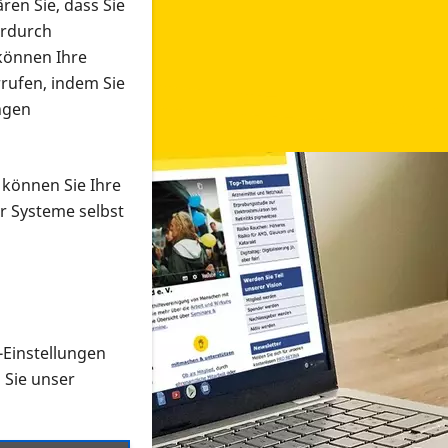
ren Sie, dass Sie
erdurch
 können Ihre
rrufen, indem Sie
ngen
 können Sie Ihre
r Systeme selbst
-Einstellungen
 in verschiedenen Formaten an e
n Sie unser
onmaterial suchen und dieses bestellen bzw. herunterladen
al auf der PRO RETINA-Website für blinde und sehbehi