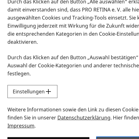
Durch das Klicken auf den Button „Alle auswählen“ erklä
damit einverstanden sind, dass PRO RETINA e. V. alle hi
ausgewählten Cookies und Tracking-Tools einsetzt. Sie
Einwilligung jederzeit mit Wirkung für die Zukunft wide
die entsprechenden Kategorien in den Cookie-Einstellu
deaktivieren.
Durch das Klicken auf den Button „Auswahl bestätigen“
Infomaterial
Auswahl der Cookie-Kategorien und anderer technische
Infomaterial
festlegen.
Einstellungen
Vorlesen
Weitere Informationen sowie den Link zu diesen Cookie
Alle Infomaterialien
finden Sie in unserer
Datenschutzerklärung
. Hier finde
Impressum
.
Sie möchten wissen, wie Sie nach Inf
Erklärvideos zum Thema Infomateri