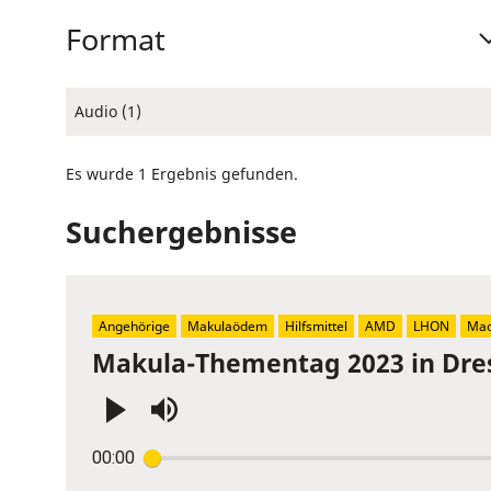
Format
Audio (1)
Es wurde 1 Ergebnis gefunden.
Suchergebnisse
Angehörige
Makulaödem
Hilfsmittel
AMD
LHON
Mac
Makula-Thementag 2023 in Dre
Press
00:00
Enter