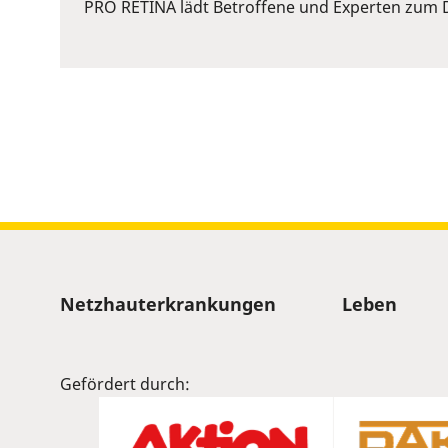
or
PRO RETINA lädt Betroffene und Experten zum D
Space
to
show
volume
slider.
Sitemap
Netzhauterkrankungen
Leben
Gefördert durch: