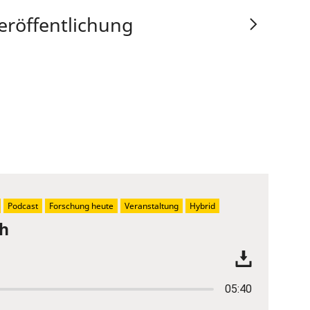
eröffentlichung
Podcast
Forschung heute
Veranstaltung
Hybrid
ch
05:40