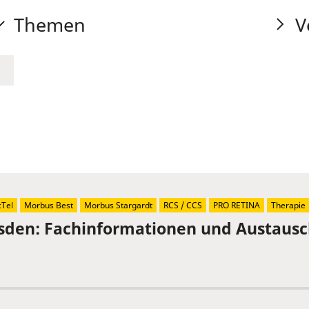
Themen
V
Tel
Morbus Best
Morbus Stargardt
RCS / CCS
PRO RETINA
Therapie
sden: Fachinformationen und Austaus