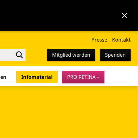
Presse
Kontakt
Mitglied werden
Spenden
pen
Infomaterial
PRO RETINA +