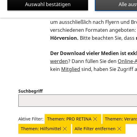
Auswahl bestätigen
Alle au
Auf dieser Seite finden Sie sämtliche
um ausschließlich nach Flyern und B
verschiedenen Formaten angeboten:
Hörversion.
Bitte beachten Sie, dass
Der Download vieler Medien ist exkl
werden
? Dann füllen Sie den
Online-
kein
Mitglied
sind, haben Sie Zugriff 
Suchbegriff
Aktive Filter:
Themen: PRO RETINA
Themen: Veran
Themen: Hilfsmittel
Alle Filter entfernen