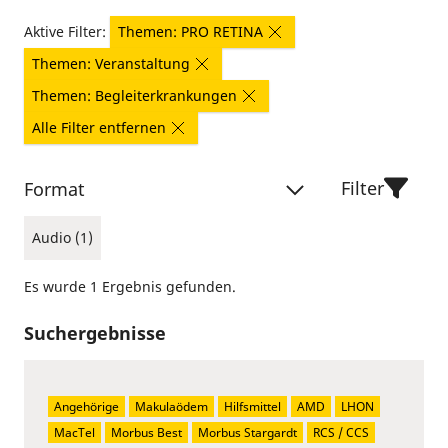
Aktive Filter:
Themen: PRO RETINA
Themen: Veranstaltung
Themen: Begleiterkrankungen
Alle Filter entfernen
Filter
Format
Audio (1)
Es wurde 1 Ergebnis gefunden.
Suchergebnisse
Angehörige
Makulaödem
Hilfsmittel
AMD
LHON
MacTel
Morbus Best
Morbus Stargardt
RCS / CCS