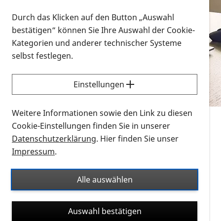
Vorlesen
Durch das Klicken auf den Button „Auswahl
bestätigen“ können Sie Ihre Auswahl der Cookie-
Alle Infomaterialien in verschiedenen
Kategorien und anderer technischer Systeme
Formaten an einem Ort
selbst festlegen.
Sie möchten wissen, wie Sie nach Infonmaterial
suchen und dieses bestellen bzw. herunterladen
Einstellungen
können? Schauen Sie sich die
Erklärvideos zum
Thema Infomaterial auf der PRO RETINA-Website
Weitere Informationen sowie den Link zu diesen
für blinde und sehbehinderte Menschen an.
Cookie-Einstellungen finden Sie in unserer
Datenschutzerklärung
. Hier finden Sie unser
Auf dieser Seite finden Sie sämtliches Infomaterial
Impressum
.
der PRO RETINA in all seinen Formaten an einem
Ort. Nutzen Sie den Formatfilter, um ausschließlich
Alle auswählen
nach Flyern und Broschüren, Audios oder Videos zu
suchen. Die meisten Flyer und Broschüren werden in
Auswahl bestätigen
verschiedenen Formaten angeboten: zur