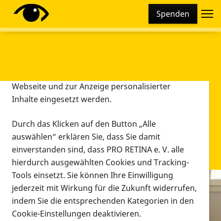
Cookie-Einstellungen
Spenden
Diese Webseite setzt verschiedene Cookies und
Tracking-Tools ein. Dies beinhaltet Cookies und
Tracking-Tools, die für den Betrieb der Webseite
technisch notwendig sind, die zu statistischen
Zwecken sowie zur besseren Bedienbarkeit der
Webseite und zur Anzeige personalisierter
Inhalte eingesetzt werden.
Durch das Klicken auf den Button „Alle
auswählen“ erklären Sie, dass Sie damit
einverstanden sind, dass PRO RETINA e. V. alle
hierdurch ausgewählten Cookies und Tracking-
Tools einsetzt. Sie können Ihre Einwilligung
jederzeit mit Wirkung für die Zukunft widerrufen,
Infomaterial
indem Sie die entsprechenden Kategorien in den
Infomaterial
Cookie-Einstellungen deaktivieren.