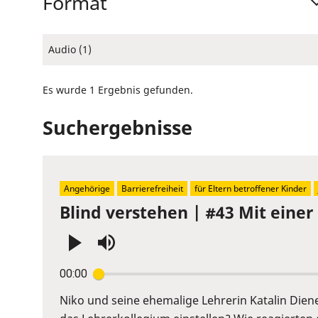
Format
Audio (1)
Es wurde 1 Ergebnis gefunden.
Suchergebnisse
Angehörige
Barrierefreiheit
für Eltern betroffener Kinder
Blind verstehen | #43 Mit einer
Press
00:00
Enter
or
Niko und seine ehemalige Lehrerin Katalin Diene
Space