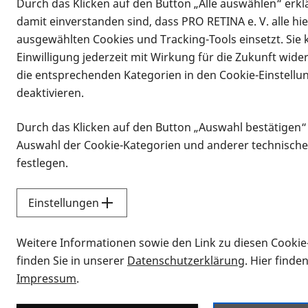
Durch das Klicken auf den Button „Alle auswählen“ erklä
damit einverstanden sind, dass PRO RETINA e. V. alle hi
ausgewählten Cookies und Tracking-Tools einsetzt. Sie
Einwilligung jederzeit mit Wirkung für die Zukunft wide
die entsprechenden Kategorien in den Cookie-Einstellu
deaktivieren.
Durch das Klicken auf den Button „Auswahl bestätigen“
Infomaterial
Auswahl der Cookie-Kategorien und anderer technische
Infomaterial
festlegen.
Einstellungen
Vorlesen
Weitere Informationen sowie den Link zu diesen Cookie
Alle Infomaterialien
finden Sie in unserer
Datenschutzerklärung
. Hier finde
Impressum
.
Sie möchten wissen, wie Sie nach Inf
Erklärvideos zum Thema Infomateri