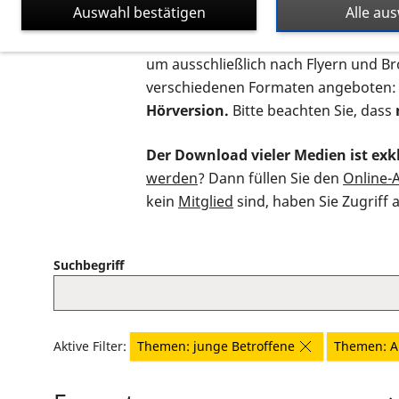
Auswahl bestätigen
Alle au
Auf dieser Seite finden Sie sämtliche
um ausschließlich nach Flyern und B
verschiedenen Formaten angeboten:
Hörversion.
Bitte beachten Sie, dass
Der Download vieler Medien ist exkl
werden
? Dann füllen Sie den
Online-
kein
Mitglied
sind, haben Sie Zugriff 
Suchbegriff
Aktive Filter:
Themen: junge Betroffene
Themen: A