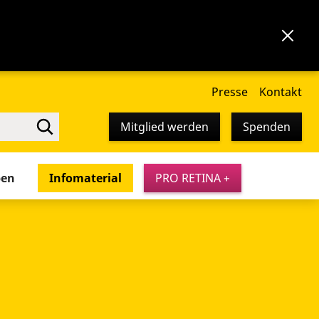
Presse
Kontakt
Mitglied werden
Spenden
pen
Infomaterial
PRO RETINA +