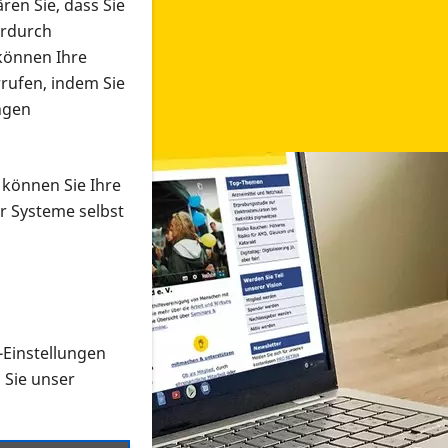
ren Sie, dass Sie
erdurch
 können Ihre
rrufen, indem Sie
ngen
 können Sie Ihre
r Systeme selbst
-Einstellungen
 in verschiedenen Formaten an e
n Sie unser
onmaterial suchen und dieses bestellen bzw. herunterladen
al auf der PRO RETINA-Website für blinde und sehbehi