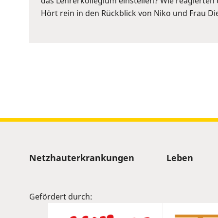
das Lehrerkollegium einstellen? Wie reagierten 
to
Hört rein in den Rückblick von Niko und Frau Die
show
volume
slider.
Sitemap
Netzhauterkrankungen
Leben
Gefördert durch: