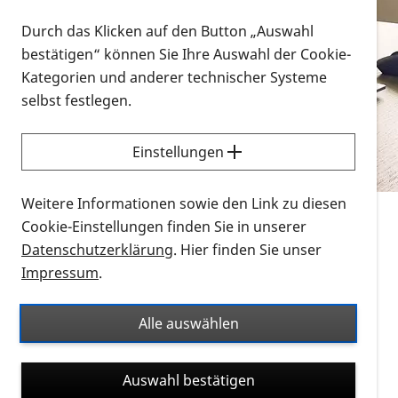
Vorlesen
Durch das Klicken auf den Button „Auswahl
bestätigen“ können Sie Ihre Auswahl der Cookie-
Alle Infomaterialien in verschiedenen
Kategorien und anderer technischer Systeme
Formaten an einem Ort
selbst festlegen.
Sie möchten wissen, wie Sie nach Infonmaterial
suchen und dieses bestellen bzw. herunterladen
Einstellungen
können? Schauen Sie sich die
Erklärvideos zum
Thema Infomaterial auf der PRO RETINA-Website
Weitere Informationen sowie den Link zu diesen
für blinde und sehbehinderte Menschen an.
Cookie-Einstellungen finden Sie in unserer
Datenschutzerklärung
. Hier finden Sie unser
Auf dieser Seite finden Sie sämtliches Infomaterial
Impressum
.
der PRO RETINA in all seinen Formaten an einem
Ort. Nutzen Sie den Formatfilter, um ausschließlich
Alle auswählen
nach Flyern und Broschüren, Audios oder Videos zu
suchen. Die meisten Flyer und Broschüren werden in
Auswahl bestätigen
verschiedenen Formaten angeboten: zur