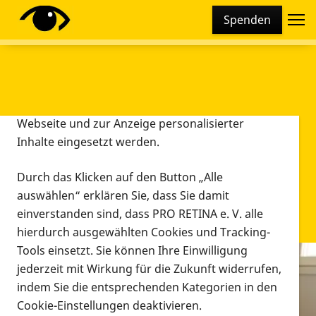
Cookie-Einstellungen
Spenden
Diese Webseite setzt verschiedene Cookies und
Tracking-Tools ein. Dies beinhaltet Cookies und
Tracking-Tools, die für den Betrieb der Webseite
technisch notwendig sind, die zu statistischen
Zwecken sowie zur besseren Bedienbarkeit der
Webseite und zur Anzeige personalisierter
Inhalte eingesetzt werden.
Durch das Klicken auf den Button „Alle
auswählen“ erklären Sie, dass Sie damit
einverstanden sind, dass PRO RETINA e. V. alle
hierdurch ausgewählten Cookies und Tracking-
Tools einsetzt. Sie können Ihre Einwilligung
jederzeit mit Wirkung für die Zukunft widerrufen,
Infomaterial
indem Sie die entsprechenden Kategorien in den
Infomaterial
Cookie-Einstellungen deaktivieren.