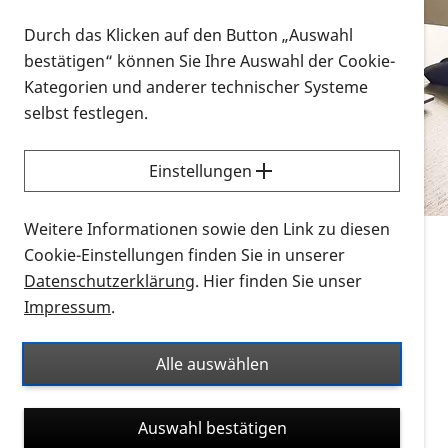
Vorlesen
Durch das Klicken auf den Button „Auswahl
bestätigen“ können Sie Ihre Auswahl der Cookie-
Alle Infomaterialien in verschiedenen
Kategorien und anderer technischer Systeme
Formaten an einem Ort
selbst festlegen.
Sie möchten wissen, wie Sie nach Infonmaterial
suchen und dieses bestellen bzw. herunterladen
Einstellungen
können? Schauen Sie sich die
Erklärvideos zum
Thema Infomaterial auf der PRO RETINA-Website
Weitere Informationen sowie den Link zu diesen
für blinde und sehbehinderte Menschen an.
Cookie-Einstellungen finden Sie in unserer
Datenschutzerklärung
. Hier finden Sie unser
Auf dieser Seite finden Sie sämtliches Infomaterial
Impressum
.
der PRO RETINA in all seinen Formaten an einem
Ort. Nutzen Sie den Formatfilter, um ausschließlich
Alle auswählen
nach Flyern und Broschüren, Audios oder Videos zu
suchen. Die meisten Flyer und Broschüren werden in
Auswahl bestätigen
verschiedenen Formaten angeboten: zur