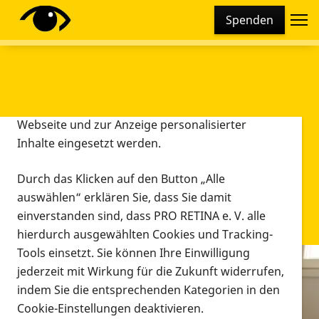
Cookie-Einstellungen
Spenden
Diese Webseite setzt verschiedene Cookies und
Tracking-Tools ein. Dies beinhaltet Cookies und
Tracking-Tools, die für den Betrieb der Webseite
technisch notwendig sind, die zu statistischen
Zwecken sowie zur besseren Bedienbarkeit der
Webseite und zur Anzeige personalisierter
Inhalte eingesetzt werden.
Durch das Klicken auf den Button „Alle
auswählen“ erklären Sie, dass Sie damit
einverstanden sind, dass PRO RETINA e. V. alle
hierdurch ausgewählten Cookies und Tracking-
Tools einsetzt. Sie können Ihre Einwilligung
jederzeit mit Wirkung für die Zukunft widerrufen,
Infomaterial
indem Sie die entsprechenden Kategorien in den
Infomaterial
Cookie-Einstellungen deaktivieren.