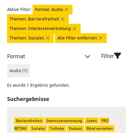
Aktive Filter:
Format: Audio
Themen: Barrierefreiheit
Themen: Interessenvertretung
Themen: Soziales
Alle Filter entfernen
Filter
Format
Audio (1)
Es wurde 1 Ergebnis gefunden.
Suchergebnisse
Barrierefreiheit
Interessenvertretung
Leben
PRO 
RETINA
Soziales
Teilhabe
Podcast
Blind verstehen