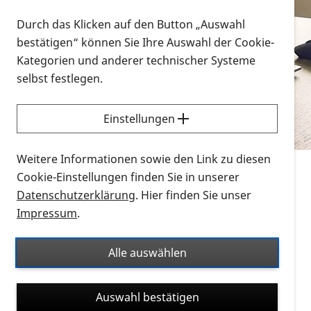
Vorlesen
Durch das Klicken auf den Button „Auswahl
bestätigen“ können Sie Ihre Auswahl der Cookie-
Alle Infomaterialien in verschiedenen
Kategorien und anderer technischer Systeme
Formaten an einem Ort
selbst festlegen.
Sie möchten wissen, wie Sie nach Infonmaterial
suchen und dieses bestellen bzw. herunterladen
Einstellungen
können? Schauen Sie sich die
Erklärvideos zum
Thema Infomaterial auf der PRO RETINA-Website
Weitere Informationen sowie den Link zu diesen
für blinde und sehbehinderte Menschen an.
Cookie-Einstellungen finden Sie in unserer
Datenschutzerklärung
. Hier finden Sie unser
Auf dieser Seite finden Sie sämtliches Infomaterial
Impressum
.
der PRO RETINA in all seinen Formaten an einem
Ort. Nutzen Sie den Formatfilter, um ausschließlich
Alle auswählen
nach Flyern und Broschüren, Audios oder Videos zu
suchen. Die meisten Flyer und Broschüren werden in
Auswahl bestätigen
verschiedenen Formaten angeboten: zur