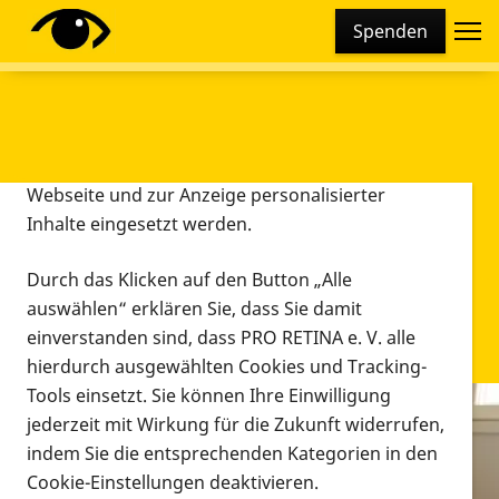
Cookie-Einstellungen
Spenden
Diese Webseite setzt verschiedene Cookies und
Tracking-Tools ein. Dies beinhaltet Cookies und
Tracking-Tools, die für den Betrieb der Webseite
technisch notwendig sind, die zu statistischen
Zwecken sowie zur besseren Bedienbarkeit der
Webseite und zur Anzeige personalisierter
Inhalte eingesetzt werden.
Durch das Klicken auf den Button „Alle
auswählen“ erklären Sie, dass Sie damit
einverstanden sind, dass PRO RETINA e. V. alle
hierdurch ausgewählten Cookies und Tracking-
Tools einsetzt. Sie können Ihre Einwilligung
jederzeit mit Wirkung für die Zukunft widerrufen,
Infomaterial
indem Sie die entsprechenden Kategorien in den
Infomaterial
Cookie-Einstellungen deaktivieren.