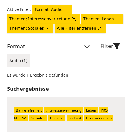
Aktive Filter:
Format: Audio
Themen: Interessenvertretung
Themen: Leben
Themen: Soziales
Alle Filter entfernen
Filter
Format
Audio (1)
Es wurde 1 Ergebnis gefunden.
Suchergebnisse
Barrierefreiheit
Interessenvertretung
Leben
PRO 
RETINA
Soziales
Teilhabe
Podcast
Blind verstehen