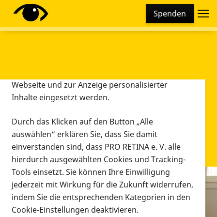
Cookie-Einstellungen
Spenden
Diese Webseite setzt verschiedene Cookies und
Tracking-Tools ein. Dies beinhaltet Cookies und
Tracking-Tools, die für den Betrieb der Webseite
technisch notwendig sind, die zu statistischen
Zwecken sowie zur besseren Bedienbarkeit der
Webseite und zur Anzeige personalisierter
Inhalte eingesetzt werden.
Durch das Klicken auf den Button „Alle
auswählen“ erklären Sie, dass Sie damit
einverstanden sind, dass PRO RETINA e. V. alle
hierdurch ausgewählten Cookies und Tracking-
Tools einsetzt. Sie können Ihre Einwilligung
jederzeit mit Wirkung für die Zukunft widerrufen,
Infomaterial
indem Sie die entsprechenden Kategorien in den
Infomaterial
Cookie-Einstellungen deaktivieren.