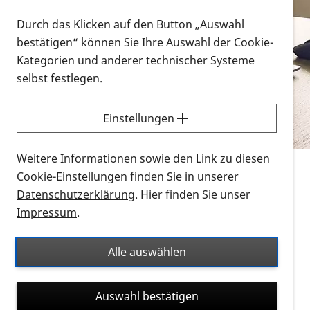
Vorlesen
Durch das Klicken auf den Button „Auswahl
bestätigen“ können Sie Ihre Auswahl der Cookie-
Alle Infomaterialien in verschiedenen
Kategorien und anderer technischer Systeme
Formaten an einem Ort
selbst festlegen.
Sie möchten wissen, wie Sie nach Infonmaterial
suchen und dieses bestellen bzw. herunterladen
Einstellungen
können? Schauen Sie sich die
Erklärvideos zum
Thema Infomaterial auf der PRO RETINA-Website
Weitere Informationen sowie den Link zu diesen
für blinde und sehbehinderte Menschen an.
Cookie-Einstellungen finden Sie in unserer
Datenschutzerklärung
. Hier finden Sie unser
Auf dieser Seite finden Sie sämtliches Infomaterial
Impressum
.
der PRO RETINA in all seinen Formaten an einem
Ort. Nutzen Sie den Formatfilter, um ausschließlich
Alle auswählen
nach Flyern und Broschüren, Audios oder Videos zu
suchen. Die meisten Flyer und Broschüren werden in
Auswahl bestätigen
verschiedenen Formaten angeboten: zur