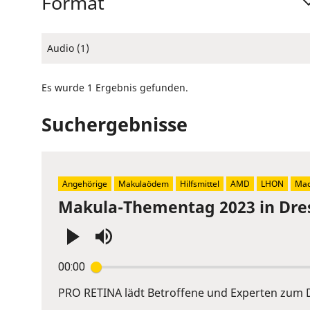
Format
Audio (1)
Es wurde 1 Ergebnis gefunden.
Suchergebnisse
Angehörige
Makulaödem
Hilfsmittel
AMD
LHON
Mac
Makula-Thementag 2023 in Dre
Press
00:00
Enter
or
PRO RETINA lädt Betroffene und Experten zum D
Space