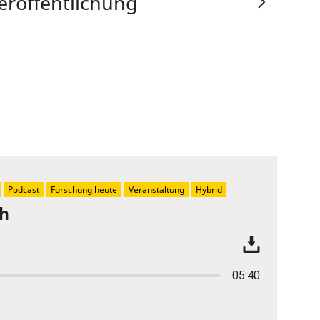
eröffentlichung
Podcast
Forschung heute
Veranstaltung
Hybrid
ch
05:40