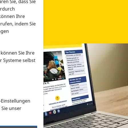
ren Sie, dass Sie
erdurch
 können Ihre
rrufen, indem Sie
ngen
 können Sie Ihre
r Systeme selbst
-Einstellungen
 in verschiedenen Formaten an e
n Sie unser
onmaterial suchen und dieses bestellen bzw. herunterladen
al auf der PRO RETINA-Website für blinde und sehbehi