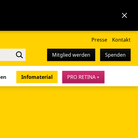
Presse
Kontakt
Mitglied werden
Spenden
pen
Infomaterial
PRO RETINA +