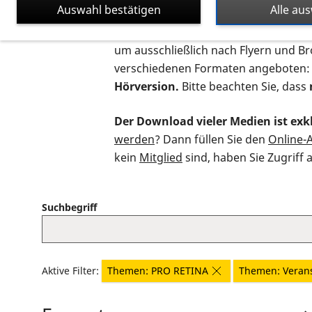
Auswahl bestätigen
Alle au
Auf dieser Seite finden Sie sämtliche
um ausschließlich nach Flyern und B
verschiedenen Formaten angeboten:
Hörversion.
Bitte beachten Sie, dass
Der Download vieler Medien ist exkl
werden
? Dann füllen Sie den
Online-
kein
Mitglied
sind, haben Sie Zugriff 
Suchbegriff
Aktive Filter:
Themen: PRO RETINA
Themen: Veran