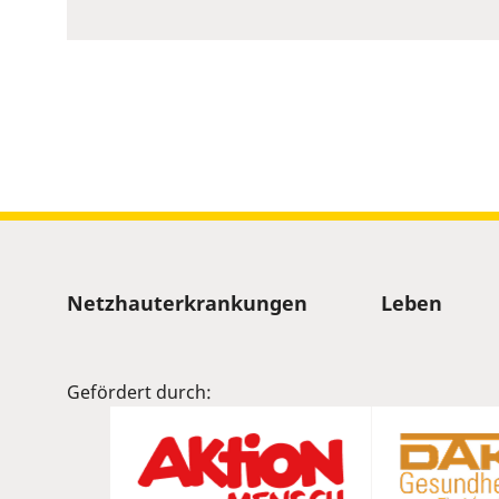
to
show
volume
slider.
Sitemap
Netzhauterkrankungen
Leben
Gefördert durch: