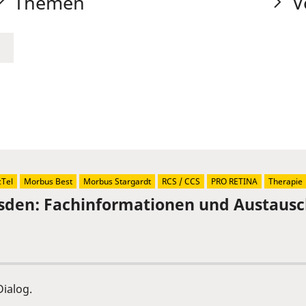
Themen
V
Tel
Morbus Best
Morbus Stargardt
RCS / CCS
PRO RETINA
Therapie
sden: Fachinformationen und Austaus
ialog.