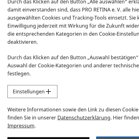
Durch das Klicken auf den Button „Alle auswählen“ erklä
damit einverstanden sind, dass PRO RETINA e. V. alle hi
ausgewählten Cookies und Tracking-Tools einsetzt. Sie
Einwilligung jederzeit mit Wirkung für die Zukunft wide
die entsprechenden Kategorien in den Cookie-Einstellu
deaktivieren.
Durch das Klicken auf den Button „Auswahl bestätigen“
Infomaterial
Auswahl der Cookie-Kategorien und anderer technische
Infomaterial
festlegen.
Einstellungen
Vorlesen
Weitere Informationen sowie den Link zu diesen Cookie
Alle Infomaterialien
finden Sie in unserer
Datenschutzerklärung
. Hier finde
Impressum
.
Sie möchten wissen, wie Sie nach Inf
Erklärvideos zum Thema Infomateri