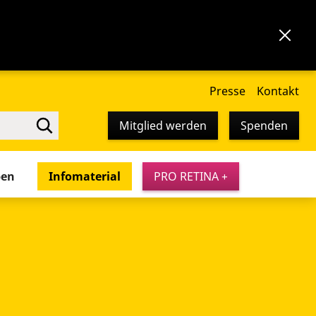
Presse
Kontakt
Mitglied werden
Spenden
pen
Infomaterial
PRO RETINA +