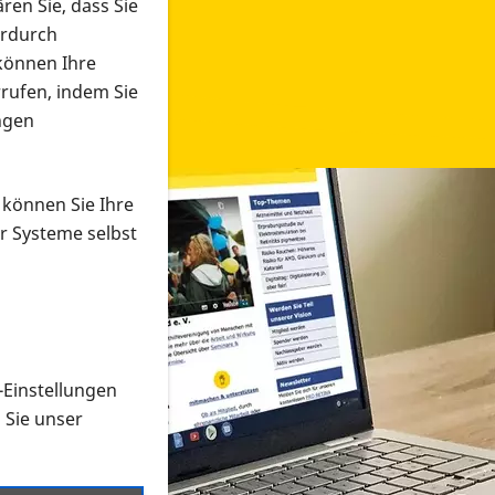
ren Sie, dass Sie
erdurch
 können Ihre
rrufen, indem Sie
ngen
 können Sie Ihre
r Systeme selbst
-Einstellungen
 in verschiedenen Formaten an e
n Sie unser
onmaterial suchen und dieses bestellen bzw. herunterladen
al auf der PRO RETINA-Website für blinde und sehbehi