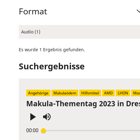
Format
Audio (1)
Es wurde 1 Ergebnis gefunden.
Suchergebnisse
Angehörige
Makulaödem
Hilfsmittel
AMD
LHON
Mac
Makula-Thementag 2023 in Dre
Press
00:00
Enter