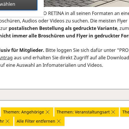
swählen
s Infomaterial der PRO RETINA in all seinen Formaten an ein
roschüren, Audios oder Videos zu suchen. Die meisten Flye
 zur
postalischen Bestellung als gedruckte Variante
, zum
nicht immer alle Broschüren und Flyer in gedruckter For
usiv für Mitglieder.
Bitte loggen Sie sich dafür unter "PR
Antrag
aus und erhalten Sie direkt Zugriff auf alle Downloa
auf eine Auswahl an Infomaterialien und Videos.
Themen: Angehörige
Themen: Veranstaltungsart
The
ahr
Alle Filter entfernen