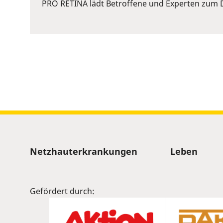
or
PRO RETINA lädt Betroffene und Experten zum D
Space
to
show
volume
slider.
Sitemap
Netzhauterkrankungen
Leben
Gefördert durch: