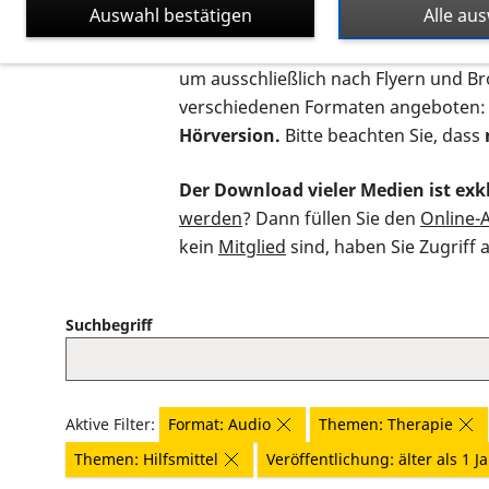
Auswahl bestätigen
Alle au
Auf dieser Seite finden Sie sämtliche
um ausschließlich nach Flyern und B
verschiedenen Formaten angeboten:
Hörversion.
Bitte beachten Sie, dass
Der Download vieler Medien ist exkl
werden
? Dann füllen Sie den
Online-
kein
Mitglied
sind, haben Sie Zugriff 
Suchbegriff
Aktive Filter:
Format: Audio
Themen: Therapie
Themen: Hilfsmittel
Veröffentlichung: älter als 1 J