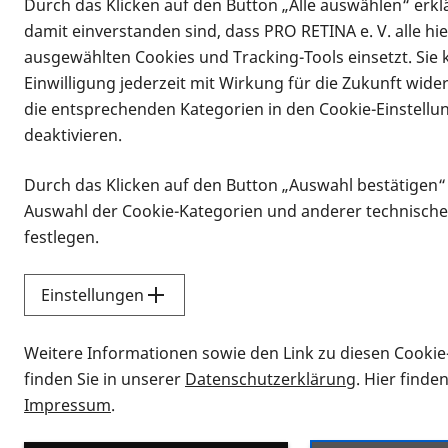
Durch das Klicken auf den Button „Alle auswählen“ erklä
damit einverstanden sind, dass PRO RETINA e. V. alle hi
ausgewählten Cookies und Tracking-Tools einsetzt. Sie
Einwilligung jederzeit mit Wirkung für die Zukunft wide
die entsprechenden Kategorien in den Cookie-Einstellu
deaktivieren.
Durch das Klicken auf den Button „Auswahl bestätigen“
Infomaterial
Auswahl der Cookie-Kategorien und anderer technische
Infomaterial
festlegen.
Einstellungen
Vorlesen
Weitere Informationen sowie den Link zu diesen Cookie
Alle Infomaterialien
finden Sie in unserer
Datenschutzerklärung
. Hier finde
Impressum
.
Sie möchten wissen, wie Sie nach Inf
Erklärvideos zum Thema Infomateri