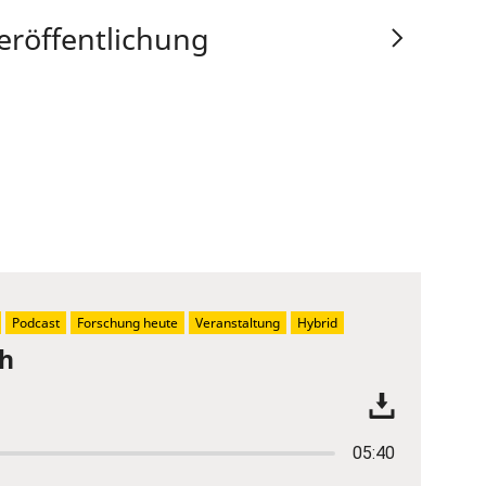
eröffentlichung
Podcast
Forschung heute
Veranstaltung
Hybrid
ch
05:40