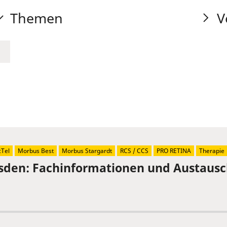
Themen
V
Tel
Morbus Best
Morbus Stargardt
RCS / CCS
PRO RETINA
Therapie
sden: Fachinformationen und Austaus