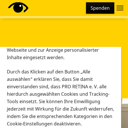
Cookie-Einstellungen
Spenden
Diese Webseite setzt verschiedene Cookies und
Tracking-Tools ein. Dies beinhaltet Cookies und
Tracking-Tools, die für den Betrieb der Webseite
technisch notwendig sind, die zu statistischen
Zwecken sowie zur besseren Bedienbarkeit der
Webseite und zur Anzeige personalisierter
Inhalte eingesetzt werden.
Durch das Klicken auf den Button „Alle
auswählen“ erklären Sie, dass Sie damit
einverstanden sind, dass PRO RETINA e. V. alle
hierdurch ausgewählten Cookies und Tracking-
Tools einsetzt. Sie können Ihre Einwilligung
jederzeit mit Wirkung für die Zukunft widerrufen,
Infomaterial
indem Sie die entsprechenden Kategorien in den
Infomaterial
Cookie-Einstellungen deaktivieren.