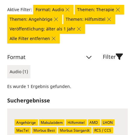
Aktive Filter:
Format: Audio
Themen: Therapie
Themen: Angehörige
Themen: Hilfsmittel
Veröffentlichung: älter als 1 Jahr
Alle Filter entfernen
Filter
Format
Audio (1)
Es wurde 1 Ergebnis gefunden.
Suchergebnisse
Angehörige
Makulaödem
Hilfsmittel
AMD
LHON
MacTel
Morbus Best
Morbus Stargardt
RCS / CCS