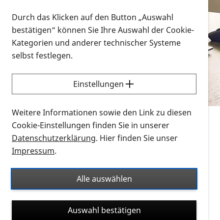
Vorlesen
Durch das Klicken auf den Button „Auswahl
bestätigen“ können Sie Ihre Auswahl der Cookie-
Alle Infomaterialien in verschiedenen
Kategorien und anderer technischer Systeme
Formaten an einem Ort
selbst festlegen.
Sie möchten wissen, wie Sie nach Infonmaterial
suchen und dieses bestellen bzw. herunterladen
Einstellungen
können? Schauen Sie sich die
Erklärvideos zum
Thema Infomaterial auf der PRO RETINA-Website
Weitere Informationen sowie den Link zu diesen
für blinde und sehbehinderte Menschen an.
Cookie-Einstellungen finden Sie in unserer
Datenschutzerklärung
. Hier finden Sie unser
Auf dieser Seite finden Sie sämtliches Infomaterial
Impressum
.
der PRO RETINA in all seinen Formaten an einem
Ort. Nutzen Sie den Formatfilter, um ausschließlich
Alle auswählen
nach Flyern und Broschüren, Audios oder Videos zu
suchen. Die meisten Flyer und Broschüren werden in
Auswahl bestätigen
verschiedenen Formaten angeboten: zur