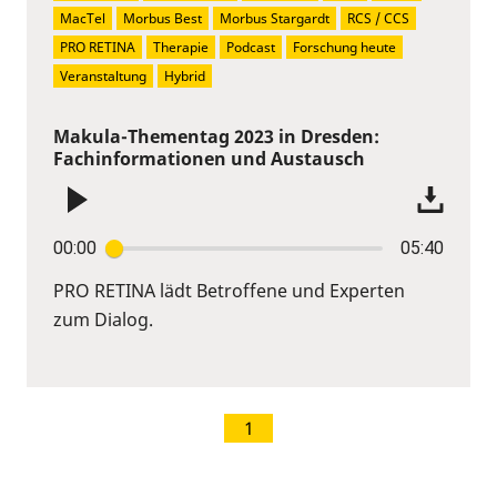
MacTel
Morbus Best
Morbus Stargardt
RCS / CCS
PRO RETINA
Therapie
Podcast
Forschung heute
Veranstaltung
Hybrid
Makula-Thementag 2023 in Dresden:
Fachinformationen und Austausch
00:00
05:40
PRO RETINA lädt Betroffene und Experten
zum Dialog.
1