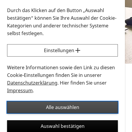
Vorlesen
Durch das Klicken auf den Button „Auswahl
bestätigen“ können Sie Ihre Auswahl der Cookie-
Alle Infomaterialien in verschiedenen
Kategorien und anderer technischer Systeme
Formaten an einem Ort
selbst festlegen.
Sie möchten wissen, wie Sie nach Infonmaterial
suchen und dieses bestellen bzw. herunterladen
Einstellungen
können? Schauen Sie sich die
Erklärvideos zum
Thema Infomaterial auf der PRO RETINA-Website
Weitere Informationen sowie den Link zu diesen
für blinde und sehbehinderte Menschen an.
Cookie-Einstellungen finden Sie in unserer
Datenschutzerklärung
. Hier finden Sie unser
Auf dieser Seite finden Sie sämtliches Infomaterial
Impressum
.
der PRO RETINA in all seinen Formaten an einem
Ort. Nutzen Sie den Formatfilter, um ausschließlich
Alle auswählen
nach Flyern und Broschüren, Audios oder Videos zu
suchen. Die meisten Flyer und Broschüren werden in
Auswahl bestätigen
verschiedenen Formaten angeboten: zur