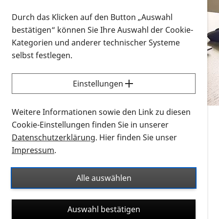
Vorlesen
Durch das Klicken auf den Button „Auswahl
bestätigen“ können Sie Ihre Auswahl der Cookie-
Alle Infomaterialien in verschiedenen
Kategorien und anderer technischer Systeme
Formaten an einem Ort
selbst festlegen.
Sie möchten wissen, wie Sie nach Infonmaterial
suchen und dieses bestellen bzw. herunterladen
Einstellungen
können? Schauen Sie sich die
Erklärvideos zum
Thema Infomaterial auf der PRO RETINA-Website
Weitere Informationen sowie den Link zu diesen
für blinde und sehbehinderte Menschen an.
Cookie-Einstellungen finden Sie in unserer
Datenschutzerklärung
. Hier finden Sie unser
Auf dieser Seite finden Sie sämtliches Infomaterial
Impressum
.
der PRO RETINA in all seinen Formaten an einem
Ort. Nutzen Sie den Formatfilter, um ausschließlich
Alle auswählen
nach Flyern und Broschüren, Audios oder Videos zu
suchen. Die meisten Flyer und Broschüren werden in
Auswahl bestätigen
verschiedenen Formaten angeboten: zur