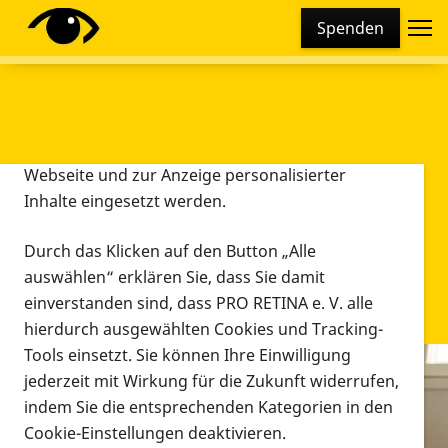
Cookie-Einstellungen
Spenden
Diese Webseite setzt verschiedene Cookies und
Tracking-Tools ein. Dies beinhaltet Cookies und
Tracking-Tools, die für den Betrieb der Webseite
technisch notwendig sind, die zu statistischen
Zwecken sowie zur besseren Bedienbarkeit der
Webseite und zur Anzeige personalisierter
Inhalte eingesetzt werden.
Durch das Klicken auf den Button „Alle
auswählen“ erklären Sie, dass Sie damit
einverstanden sind, dass PRO RETINA e. V. alle
hierdurch ausgewählten Cookies und Tracking-
Tools einsetzt. Sie können Ihre Einwilligung
jederzeit mit Wirkung für die Zukunft widerrufen,
Infomaterial
indem Sie die entsprechenden Kategorien in den
Infomaterial
Cookie-Einstellungen deaktivieren.