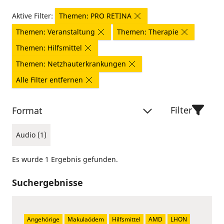
Aktive Filter:
Themen: PRO RETINA
Themen: Veranstaltung
Themen: Therapie
Themen: Hilfsmittel
Themen: Netzhauterkrankungen
Alle Filter entfernen
Filter
Format
Audio (1)
Es wurde 1 Ergebnis gefunden.
Suchergebnisse
Angehörige
Makulaödem
Hilfsmittel
AMD
LHON