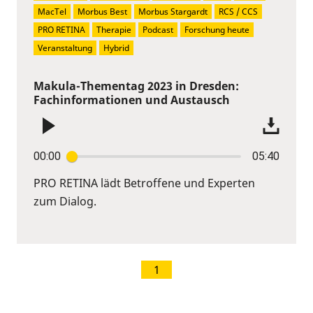
MacTel
Morbus Best
Morbus Stargardt
RCS / CCS
PRO RETINA
Therapie
Podcast
Forschung heute
Veranstaltung
Hybrid
Makula-Thementag 2023 in Dresden:
Fachinformationen und Austausch
00:00
05:40
PRO RETINA lädt Betroffene und Experten
zum Dialog.
1