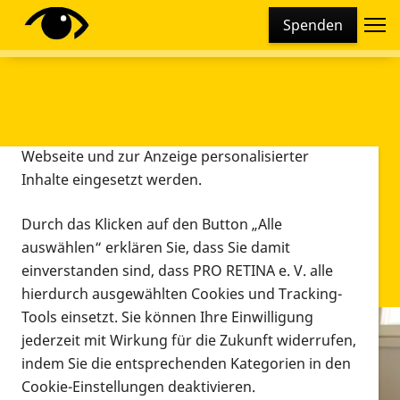
Cookie-Einstellungen
Spenden
Diese Webseite setzt verschiedene Cookies und
Tracking-Tools ein. Dies beinhaltet Cookies und
Tracking-Tools, die für den Betrieb der Webseite
technisch notwendig sind, die zu statistischen
Zwecken sowie zur besseren Bedienbarkeit der
Webseite und zur Anzeige personalisierter
Inhalte eingesetzt werden.
Durch das Klicken auf den Button „Alle
auswählen“ erklären Sie, dass Sie damit
einverstanden sind, dass PRO RETINA e. V. alle
hierdurch ausgewählten Cookies und Tracking-
Tools einsetzt. Sie können Ihre Einwilligung
jederzeit mit Wirkung für die Zukunft widerrufen,
Infomaterial
indem Sie die entsprechenden Kategorien in den
Infomaterial
Cookie-Einstellungen deaktivieren.