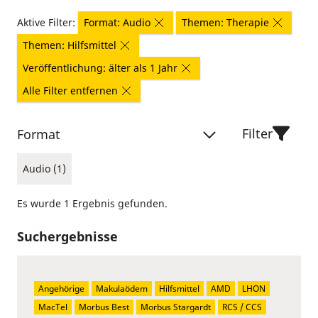
Aktive Filter:
Format: Audio
Themen: Therapie
Themen: Hilfsmittel
Veröffentlichung: älter als 1 Jahr
Alle Filter entfernen
Filter
Format
Audio (1)
Es wurde 1 Ergebnis gefunden.
Suchergebnisse
Angehörige
Makulaödem
Hilfsmittel
AMD
LHON
MacTel
Morbus Best
Morbus Stargardt
RCS / CCS