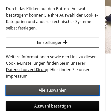
Vorlesen
Durch das Klicken auf den Button „Auswahl
bestätigen“ können Sie Ihre Auswahl der Cookie-
Alle Infomaterialien in verschiedenen
Kategorien und anderer technischer Systeme
Formaten an einem Ort
selbst festlegen.
Sie möchten wissen, wie Sie nach Infonmaterial
suchen und dieses bestellen bzw. herunterladen
Einstellungen
können? Schauen Sie sich die
Erklärvideos zum
Thema Infomaterial auf der PRO RETINA-Website
Weitere Informationen sowie den Link zu diesen
für blinde und sehbehinderte Menschen an.
Cookie-Einstellungen finden Sie in unserer
Datenschutzerklärung
. Hier finden Sie unser
Auf dieser Seite finden Sie sämtliches Infomaterial
Impressum
.
der PRO RETINA in all seinen Formaten an einem
Ort. Nutzen Sie den Formatfilter, um ausschließlich
Alle auswählen
nach Flyern und Broschüren, Audios oder Videos zu
suchen. Die meisten Flyer und Broschüren werden in
Auswahl bestätigen
verschiedenen Formaten angeboten: zur