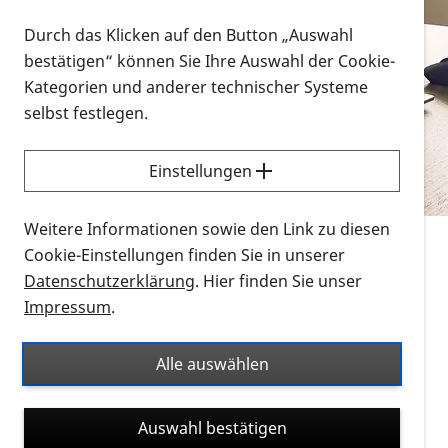
Vorlesen
Durch das Klicken auf den Button „Auswahl
bestätigen“ können Sie Ihre Auswahl der Cookie-
Alle Infomaterialien in verschiedenen
Kategorien und anderer technischer Systeme
Formaten an einem Ort
selbst festlegen.
Sie möchten wissen, wie Sie nach Infonmaterial
suchen und dieses bestellen bzw. herunterladen
Einstellungen
können? Schauen Sie sich die
Erklärvideos zum
Thema Infomaterial auf der PRO RETINA-Website
Weitere Informationen sowie den Link zu diesen
für blinde und sehbehinderte Menschen an.
Cookie-Einstellungen finden Sie in unserer
Datenschutzerklärung
. Hier finden Sie unser
Auf dieser Seite finden Sie sämtliches Infomaterial
Impressum
.
der PRO RETINA in all seinen Formaten an einem
Ort. Nutzen Sie den Formatfilter, um ausschließlich
Alle auswählen
nach Flyern und Broschüren, Audios oder Videos zu
suchen. Die meisten Flyer und Broschüren werden in
Auswahl bestätigen
verschiedenen Formaten angeboten: zur