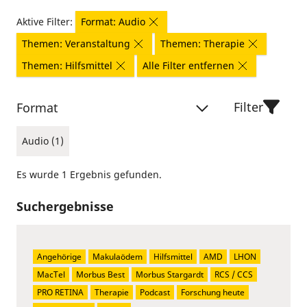
Aktive Filter:
Format: Audio
Themen: Veranstaltung
Themen: Therapie
Themen: Hilfsmittel
Alle Filter entfernen
Filter
Format
Audio (1)
Es wurde 1 Ergebnis gefunden.
Suchergebnisse
Angehörige
Makulaödem
Hilfsmittel
AMD
LHON
MacTel
Morbus Best
Morbus Stargardt
RCS / CCS
PRO RETINA
Therapie
Podcast
Forschung heute