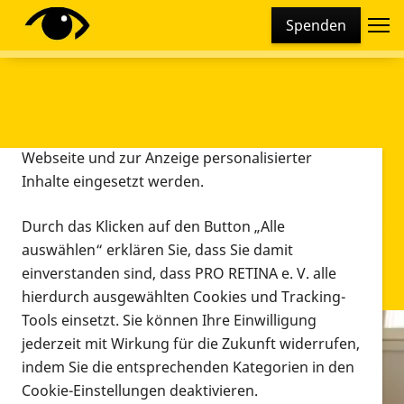
Cookie-Einstellungen
Spenden
Diese Webseite setzt verschiedene Cookies und
Tracking-Tools ein. Dies beinhaltet Cookies und
Tracking-Tools, die für den Betrieb der Webseite
technisch notwendig sind, die zu statistischen
Zwecken sowie zur besseren Bedienbarkeit der
Webseite und zur Anzeige personalisierter
Inhalte eingesetzt werden.
Durch das Klicken auf den Button „Alle
auswählen“ erklären Sie, dass Sie damit
einverstanden sind, dass PRO RETINA e. V. alle
hierdurch ausgewählten Cookies und Tracking-
Tools einsetzt. Sie können Ihre Einwilligung
jederzeit mit Wirkung für die Zukunft widerrufen,
Infomaterial
indem Sie die entsprechenden Kategorien in den
Infomaterial
Cookie-Einstellungen deaktivieren.