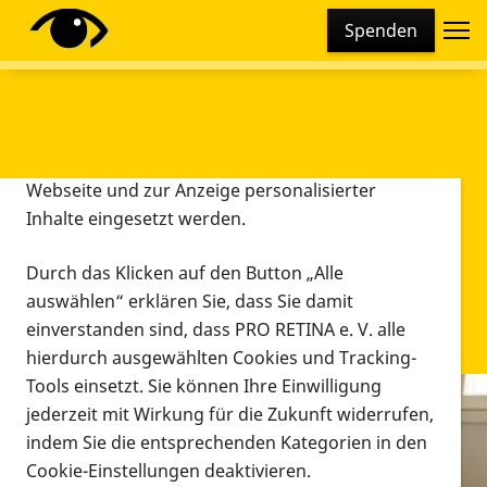
Cookie-Einstellungen
Spenden
Diese Webseite setzt verschiedene Cookies und
Tracking-Tools ein. Dies beinhaltet Cookies und
Tracking-Tools, die für den Betrieb der Webseite
technisch notwendig sind, die zu statistischen
Zwecken sowie zur besseren Bedienbarkeit der
Webseite und zur Anzeige personalisierter
Inhalte eingesetzt werden.
Durch das Klicken auf den Button „Alle
auswählen“ erklären Sie, dass Sie damit
einverstanden sind, dass PRO RETINA e. V. alle
hierdurch ausgewählten Cookies und Tracking-
Tools einsetzt. Sie können Ihre Einwilligung
jederzeit mit Wirkung für die Zukunft widerrufen,
Infomaterial
indem Sie die entsprechenden Kategorien in den
Infomaterial
Cookie-Einstellungen deaktivieren.