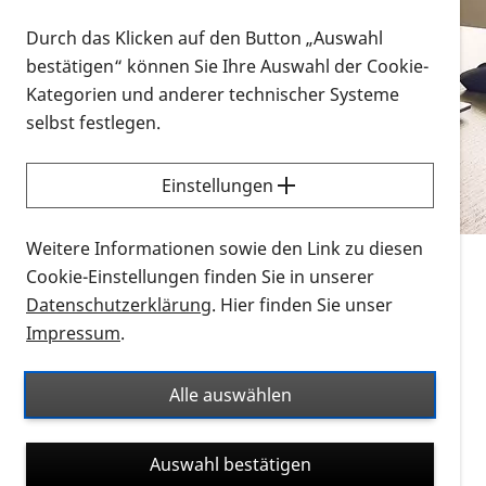
Vorlesen
Durch das Klicken auf den Button „Auswahl
bestätigen“ können Sie Ihre Auswahl der Cookie-
Alle Infomaterialien in verschiedenen
Kategorien und anderer technischer Systeme
Formaten an einem Ort
selbst festlegen.
Sie möchten wissen, wie Sie nach Infonmaterial
suchen und dieses bestellen bzw. herunterladen
Einstellungen
können? Schauen Sie sich die
Erklärvideos zum
Thema Infomaterial auf der PRO RETINA-Website
Weitere Informationen sowie den Link zu diesen
für blinde und sehbehinderte Menschen an.
Cookie-Einstellungen finden Sie in unserer
Datenschutzerklärung
. Hier finden Sie unser
Auf dieser Seite finden Sie sämtliches Infomaterial
Impressum
.
der PRO RETINA in all seinen Formaten an einem
Ort. Nutzen Sie den Formatfilter, um ausschließlich
Alle auswählen
nach Flyern und Broschüren, Audios oder Videos zu
suchen. Die meisten Flyer und Broschüren werden in
Auswahl bestätigen
verschiedenen Formaten angeboten: zur