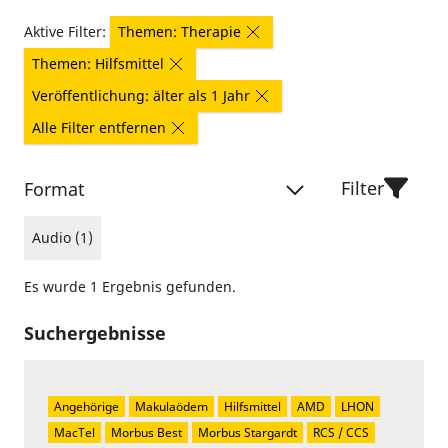
Aktive Filter:
Themen: Therapie
Themen: Hilfsmittel
Veröffentlichung: älter als 1 Jahr
Alle Filter entfernen
Filter
Format
Audio (1)
Es wurde 1 Ergebnis gefunden.
Suchergebnisse
Angehörige
Makulaödem
Hilfsmittel
AMD
LHON
MacTel
Morbus Best
Morbus Stargardt
RCS / CCS