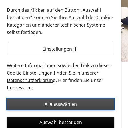
Vorlesen
Durch das Klicken auf den Button „Auswahl
bestätigen“ können Sie Ihre Auswahl der Cookie-
Alle Infomaterialien in verschiedenen
Kategorien und anderer technischer Systeme
Formaten an einem Ort
selbst festlegen.
Sie möchten wissen, wie Sie nach Infonmaterial
suchen und dieses bestellen bzw. herunterladen
Einstellungen
können? Schauen Sie sich die
Erklärvideos zum
Thema Infomaterial auf der PRO RETINA-Website
Weitere Informationen sowie den Link zu diesen
für blinde und sehbehinderte Menschen an.
Cookie-Einstellungen finden Sie in unserer
Datenschutzerklärung
. Hier finden Sie unser
Auf dieser Seite finden Sie sämtliches Infomaterial
Impressum
.
der PRO RETINA in all seinen Formaten an einem
Ort. Nutzen Sie den Formatfilter, um ausschließlich
Alle auswählen
nach Flyern und Broschüren, Audios oder Videos zu
suchen. Die meisten Flyer und Broschüren werden in
Auswahl bestätigen
verschiedenen Formaten angeboten: zur