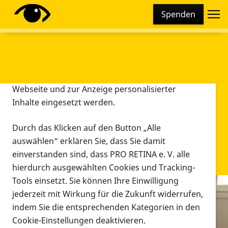
Cookie-Einstellungen
Spenden
Diese Webseite setzt verschiedene Cookies und
Tracking-Tools ein. Dies beinhaltet Cookies und
Tracking-Tools, die für den Betrieb der Webseite
technisch notwendig sind, die zu statistischen
Zwecken sowie zur besseren Bedienbarkeit der
Webseite und zur Anzeige personalisierter
Inhalte eingesetzt werden.
Durch das Klicken auf den Button „Alle
auswählen“ erklären Sie, dass Sie damit
einverstanden sind, dass PRO RETINA e. V. alle
hierdurch ausgewählten Cookies und Tracking-
Tools einsetzt. Sie können Ihre Einwilligung
jederzeit mit Wirkung für die Zukunft widerrufen,
Infomaterial
indem Sie die entsprechenden Kategorien in den
Infomaterial
Cookie-Einstellungen deaktivieren.