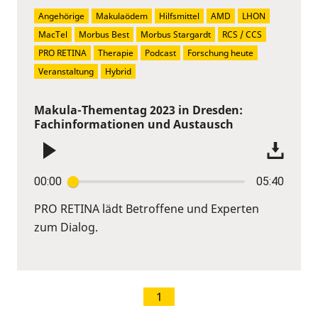
Angehörige
Makulaödem
Hilfsmittel
AMD
LHON
MacTel
Morbus Best
Morbus Stargardt
RCS / CCS
PRO RETINA
Therapie
Podcast
Forschung heute
Veranstaltung
Hybrid
Makula-Thementag 2023 in Dresden:
Fachinformationen und Austausch
00:00
05:40
PRO RETINA lädt Betroffene und Experten
zum Dialog.
1