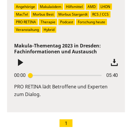
Angehörige
Makulaödem
Hilfsmittel
AMD
LHON
MacTel
Morbus Best
Morbus Stargardt
RCS / CCS
PRO RETINA
Therapie
Podcast
Forschung heute
Veranstaltung
Hybrid
Makula-Thementag 2023 in Dresden:
Fachinformationen und Austausch
00:00
05:40
PRO RETINA lädt Betroffene und Experten
zum Dialog.
1