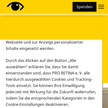
Cookie-Einstellungen
Spenden
Diese Webseite setzt verschiedene Cookies und
Tracking-Tools ein. Dies beinhaltet Cookies und
Tracking-Tools, die für den Betrieb der Webseite
technisch notwendig sind, die zu statistischen
Zwecken sowie zur besseren Bedienbarkeit der
Webseite und zur Anzeige personalisierter
Inhalte eingesetzt werden.
Durch das Klicken auf den Button „Alle
auswählen“ erklären Sie, dass Sie damit
einverstanden sind, dass PRO RETINA e. V. alle
hierdurch ausgewählten Cookies und Tracking-
Tools einsetzt. Sie können Ihre Einwilligung
jederzeit mit Wirkung für die Zukunft widerrufen,
Infomaterial
indem Sie die entsprechenden Kategorien in den
Infomaterial
Cookie-Einstellungen deaktivieren.