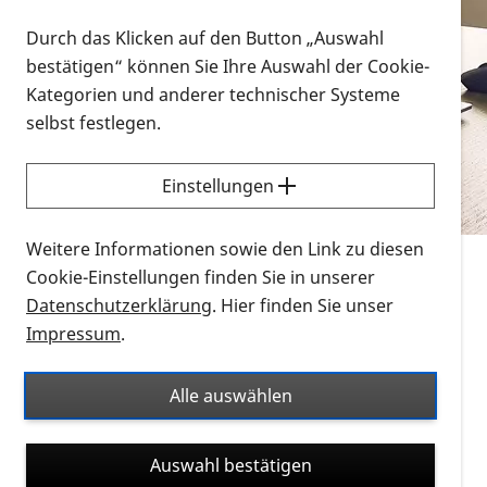
Vorlesen
Durch das Klicken auf den Button „Auswahl
bestätigen“ können Sie Ihre Auswahl der Cookie-
Alle Infomaterialien in verschiedenen
Kategorien und anderer technischer Systeme
Formaten an einem Ort
selbst festlegen.
Sie möchten wissen, wie Sie nach Infonmaterial
suchen und dieses bestellen bzw. herunterladen
Einstellungen
können? Schauen Sie sich die
Erklärvideos zum
Thema Infomaterial auf der PRO RETINA-Website
Weitere Informationen sowie den Link zu diesen
für blinde und sehbehinderte Menschen an.
Cookie-Einstellungen finden Sie in unserer
Datenschutzerklärung
. Hier finden Sie unser
Auf dieser Seite finden Sie sämtliches Infomaterial
Impressum
.
der PRO RETINA in all seinen Formaten an einem
Ort. Nutzen Sie den Formatfilter, um ausschließlich
Alle auswählen
nach Flyern und Broschüren, Audios oder Videos zu
suchen. Die meisten Flyer und Broschüren werden in
Auswahl bestätigen
verschiedenen Formaten angeboten: zur