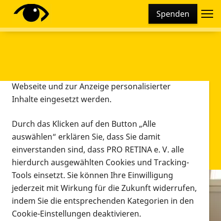
Cookie-Einstellungen
Spenden
Diese Webseite setzt verschiedene Cookies und
Tracking-Tools ein. Dies beinhaltet Cookies und
Tracking-Tools, die für den Betrieb der Webseite
technisch notwendig sind, die zu statistischen
Zwecken sowie zur besseren Bedienbarkeit der
Webseite und zur Anzeige personalisierter
Inhalte eingesetzt werden.
Durch das Klicken auf den Button „Alle
auswählen“ erklären Sie, dass Sie damit
einverstanden sind, dass PRO RETINA e. V. alle
hierdurch ausgewählten Cookies und Tracking-
Tools einsetzt. Sie können Ihre Einwilligung
jederzeit mit Wirkung für die Zukunft widerrufen,
Infomaterial
indem Sie die entsprechenden Kategorien in den
Infomaterial
Cookie-Einstellungen deaktivieren.