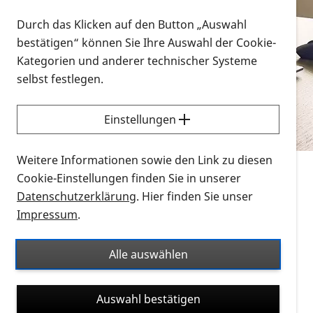
Vorlesen
Durch das Klicken auf den Button „Auswahl
bestätigen“ können Sie Ihre Auswahl der Cookie-
Alle Infomaterialien in verschiedenen
Kategorien und anderer technischer Systeme
Formaten an einem Ort
selbst festlegen.
Sie möchten wissen, wie Sie nach Infonmaterial
suchen und dieses bestellen bzw. herunterladen
Einstellungen
können? Schauen Sie sich die
Erklärvideos zum
Thema Infomaterial auf der PRO RETINA-Website
Weitere Informationen sowie den Link zu diesen
für blinde und sehbehinderte Menschen an.
Cookie-Einstellungen finden Sie in unserer
Datenschutzerklärung
. Hier finden Sie unser
Auf dieser Seite finden Sie sämtliches Infomaterial
Impressum
.
der PRO RETINA in all seinen Formaten an einem
Ort. Nutzen Sie den Formatfilter, um ausschließlich
Alle auswählen
nach Flyern und Broschüren, Audios oder Videos zu
suchen. Die meisten Flyer und Broschüren werden in
Auswahl bestätigen
verschiedenen Formaten angeboten: zur