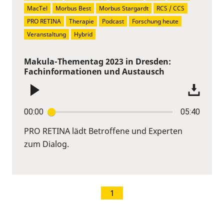
MacTel
Morbus Best
Morbus Stargardt
RCS / CCS
PRO RETINA
Therapie
Podcast
Forschung heute
Veranstaltung
Hybrid
Makula-Thementag 2023 in Dresden:
Fachinformationen und Austausch
00:00
05:40
PRO RETINA lädt Betroffene und Experten
zum Dialog.
1