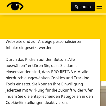
Cookie-Einstellungen
Spenden
Diese Webseite setzt verschiedene Cookies und
Tracking-Tools ein. Dies beinhaltet Cookies und
Tracking-Tools, die für den Betrieb der Webseite
technisch notwendig sind, die zu statistischen
Zwecken sowie zur besseren Bedienbarkeit der
Webseite und zur Anzeige personalisierter
Inhalte eingesetzt werden.
Durch das Klicken auf den Button „Alle
auswählen“ erklären Sie, dass Sie damit
einverstanden sind, dass PRO RETINA e. V. alle
hierdurch ausgewählten Cookies und Tracking-
Tools einsetzt. Sie können Ihre Einwilligung
jederzeit mit Wirkung für die Zukunft widerrufen,
Infomaterial
indem Sie die entsprechenden Kategorien in den
Infomaterial
Cookie-Einstellungen deaktivieren.