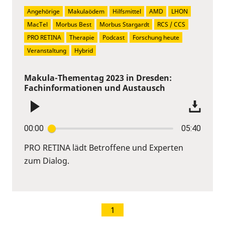
Angehörige
Makulaödem
Hilfsmittel
AMD
LHON
MacTel
Morbus Best
Morbus Stargardt
RCS / CCS
PRO RETINA
Therapie
Podcast
Forschung heute
Veranstaltung
Hybrid
Makula-Thementag 2023 in Dresden:
Fachinformationen und Austausch
00:00
05:40
PRO RETINA lädt Betroffene und Experten
zum Dialog.
1