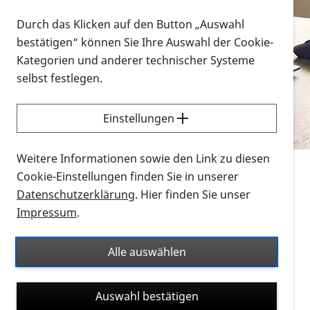
Vorlesen
Durch das Klicken auf den Button „Auswahl
bestätigen“ können Sie Ihre Auswahl der Cookie-
Alle Infomaterialien in verschiedenen
Kategorien und anderer technischer Systeme
Formaten an einem Ort
selbst festlegen.
Sie möchten wissen, wie Sie nach Infonmaterial
suchen und dieses bestellen bzw. herunterladen
Einstellungen
können? Schauen Sie sich die
Erklärvideos zum
Thema Infomaterial auf der PRO RETINA-Website
Weitere Informationen sowie den Link zu diesen
für blinde und sehbehinderte Menschen an.
Cookie-Einstellungen finden Sie in unserer
Datenschutzerklärung
. Hier finden Sie unser
Auf dieser Seite finden Sie sämtliches Infomaterial
Impressum
.
der PRO RETINA in all seinen Formaten an einem
Ort. Nutzen Sie den Formatfilter, um ausschließlich
Alle auswählen
nach Flyern und Broschüren, Audios oder Videos zu
suchen. Die meisten Flyer und Broschüren werden in
Auswahl bestätigen
verschiedenen Formaten angeboten: zur