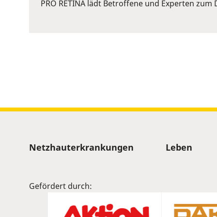
or
PRO RETINA lädt Betroffene und Experten zum D
Space
to
show
volume
slider.
Sitemap
Netzhauterkrankungen
Leben
Gefördert durch: