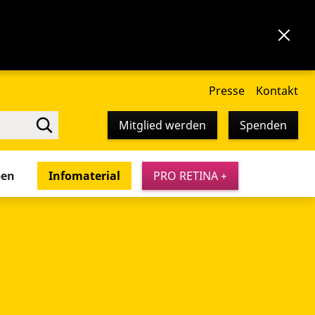
Presse
Kontakt
Mitglied werden
Spenden
pen
Infomaterial
PRO RETINA +