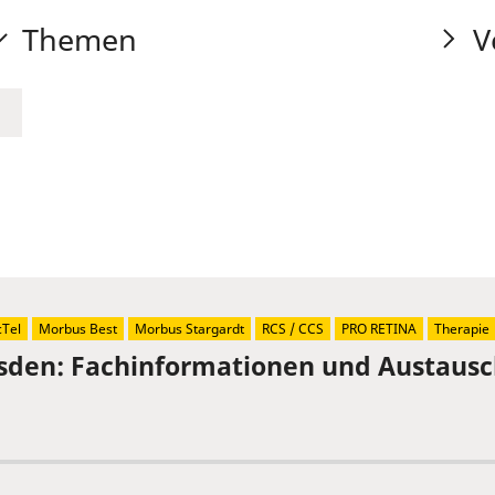
Themen
V
Tel
Morbus Best
Morbus Stargardt
RCS / CCS
PRO RETINA
Therapie
sden: Fachinformationen und Austaus