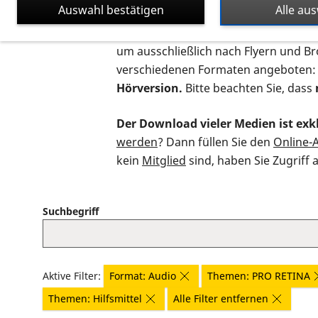
Auswahl bestätigen
Alle au
Auf dieser Seite finden Sie sämtliche
um ausschließlich nach Flyern und B
verschiedenen Formaten angeboten:
Hörversion.
Bitte beachten Sie, dass
Der Download vieler Medien ist exkl
werden
? Dann füllen Sie den
Online-
kein
Mitglied
sind, haben Sie Zugriff 
Suchbegriff
Aktive Filter:
Format: Audio
Themen: PRO RETINA
Themen: Hilfsmittel
Alle Filter entfernen