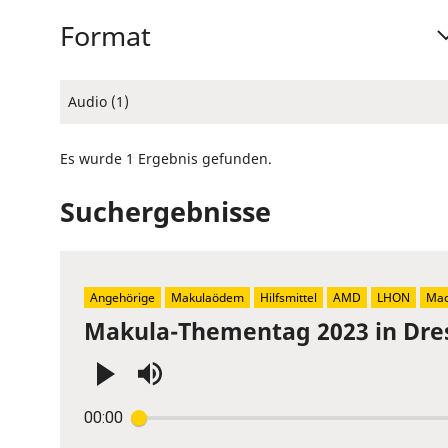
Format
Audio (1)
Es wurde 1 Ergebnis gefunden.
Suchergebnisse
Angehörige
Makulaödem
Hilfsmittel
AMD
LHON
Mac
Makula-Thementag 2023 in Dre
Press
00:00
Enter