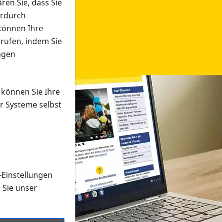
ren Sie, dass Sie
erdurch
 können Ihre
rrufen, indem Sie
ngen
 können Sie Ihre
r Systeme selbst
-Einstellungen
 in verschiedenen Formaten an e
n Sie unser
onmaterial suchen und dieses bestellen bzw. herunterladen
al auf der PRO RETINA-Website für blinde und sehbehi