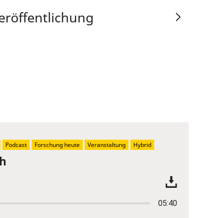
eröffentlichung
Podcast
Forschung heute
Veranstaltung
Hybrid
ch
05:40