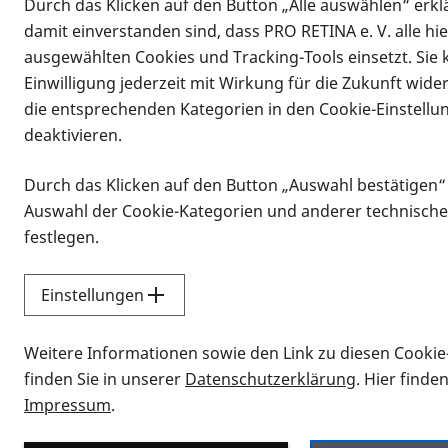
Durch das Klicken auf den Button „Alle auswählen“ erklä
damit einverstanden sind, dass PRO RETINA e. V. alle hi
ausgewählten Cookies und Tracking-Tools einsetzt. Sie
Einwilligung jederzeit mit Wirkung für die Zukunft wide
die entsprechenden Kategorien in den Cookie-Einstellu
deaktivieren.
Durch das Klicken auf den Button „Auswahl bestätigen“
Infomaterial
Auswahl der Cookie-Kategorien und anderer technische
Infomaterial
festlegen.
Einstellungen
Vorlesen
Weitere Informationen sowie den Link zu diesen Cookie
Alle Infomaterialien
finden Sie in unserer
Datenschutzerklärung
. Hier finde
Impressum
.
Sie möchten wissen, wie Sie nach Inf
Erklärvideos zum Thema Infomateri