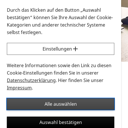
Vorlesen
Durch das Klicken auf den Button „Auswahl
bestätigen“ können Sie Ihre Auswahl der Cookie-
Alle Infomaterialien in verschiedenen
Kategorien und anderer technischer Systeme
Formaten an einem Ort
selbst festlegen.
Sie möchten wissen, wie Sie nach Infonmaterial
suchen und dieses bestellen bzw. herunterladen
Einstellungen
können? Schauen Sie sich die
Erklärvideos zum
Thema Infomaterial auf der PRO RETINA-Website
Weitere Informationen sowie den Link zu diesen
für blinde und sehbehinderte Menschen an.
Cookie-Einstellungen finden Sie in unserer
Datenschutzerklärung
. Hier finden Sie unser
Auf dieser Seite finden Sie sämtliches Infomaterial
Impressum
.
der PRO RETINA in all seinen Formaten an einem
Ort. Nutzen Sie den Formatfilter, um ausschließlich
Alle auswählen
nach Flyern und Broschüren, Audios oder Videos zu
suchen. Die meisten Flyer und Broschüren werden in
Auswahl bestätigen
verschiedenen Formaten angeboten: zur