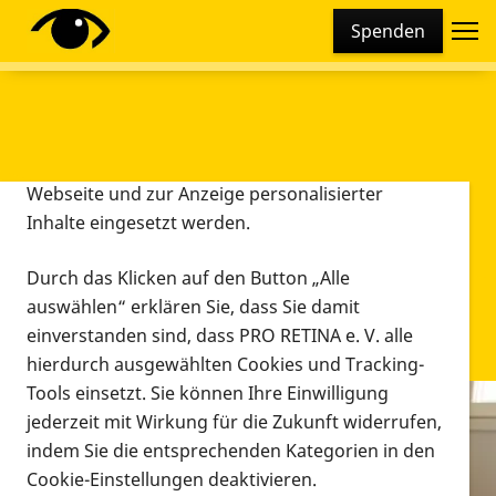
Cookie-Einstellungen
Spenden
Diese Webseite setzt verschiedene Cookies und
Tracking-Tools ein. Dies beinhaltet Cookies und
Tracking-Tools, die für den Betrieb der Webseite
technisch notwendig sind, die zu statistischen
Zwecken sowie zur besseren Bedienbarkeit der
Webseite und zur Anzeige personalisierter
Inhalte eingesetzt werden.
Durch das Klicken auf den Button „Alle
auswählen“ erklären Sie, dass Sie damit
einverstanden sind, dass PRO RETINA e. V. alle
hierdurch ausgewählten Cookies und Tracking-
Tools einsetzt. Sie können Ihre Einwilligung
jederzeit mit Wirkung für die Zukunft widerrufen,
Infomaterial
indem Sie die entsprechenden Kategorien in den
Infomaterial
Cookie-Einstellungen deaktivieren.