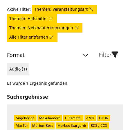
Aktive Filter:
Themen: Veranstaltungsart
Themen: Hilfsmittel
Themen: Netzhauterkrankungen
Alle Filter entfernen
Filter
Format
Audio (1)
Es wurde 1 Ergebnis gefunden.
Suchergebnisse
Angehörige
Makulaödem
Hilfsmittel
AMD
LHON
MacTel
Morbus Best
Morbus Stargardt
RCS / CCS