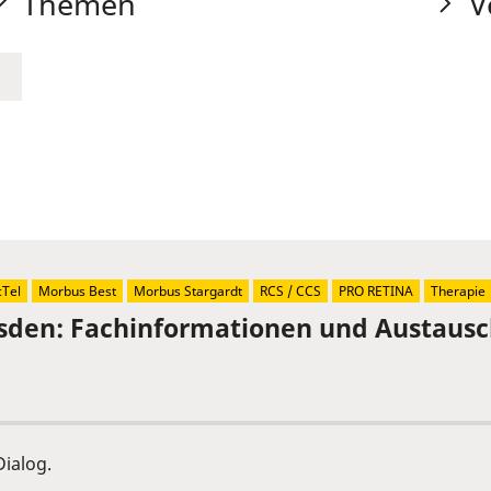
Themen
V
Tel
Morbus Best
Morbus Stargardt
RCS / CCS
PRO RETINA
Therapie
sden: Fachinformationen und Austaus
ialog.