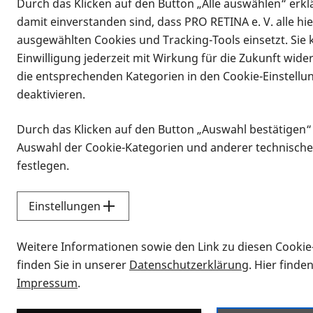
Durch das Klicken auf den Button „Alle auswählen“ erklä
damit einverstanden sind, dass PRO RETINA e. V. alle hi
ausgewählten Cookies und Tracking-Tools einsetzt. Sie
Einwilligung jederzeit mit Wirkung für die Zukunft wide
die entsprechenden Kategorien in den Cookie-Einstellu
deaktivieren.
Durch das Klicken auf den Button „Auswahl bestätigen“
Infomaterial
Auswahl der Cookie-Kategorien und anderer technische
Infomaterial
festlegen.
Einstellungen
Vorlesen
Weitere Informationen sowie den Link zu diesen Cookie
Alle Infomaterialien
finden Sie in unserer
Datenschutzerklärung
. Hier finde
Impressum
.
Sie möchten wissen, wie Sie nach Inf
Erklärvideos zum Thema Infomateri