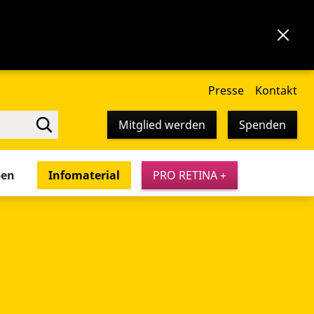
Presse
Kontakt
Mitglied werden
Spenden
pen
Infomaterial
PRO RETINA +