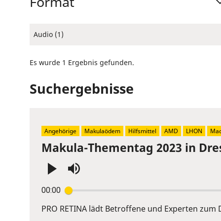
Format
Audio (1)
Es wurde 1 Ergebnis gefunden.
Suchergebnisse
Angehörige
Makulaödem
Hilfsmittel
AMD
LHON
Mac
Makula-Thementag 2023 in Dre
Press
00:00
Enter
or
PRO RETINA lädt Betroffene und Experten zum D
Space