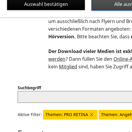
Auswahl bestätigen
Alle au
Auf dieser Seite finden Sie sämtliche
um ausschließlich nach Flyern und B
verschiedenen Formaten angeboten:
Hörversion.
Bitte beachten Sie, dass
Der Download vieler Medien ist exkl
werden
? Dann füllen Sie den
Online-
kein
Mitglied
sind, haben Sie Zugriff 
Suchbegriff
Aktive Filter:
Themen: PRO RETINA
Themen: Angeh