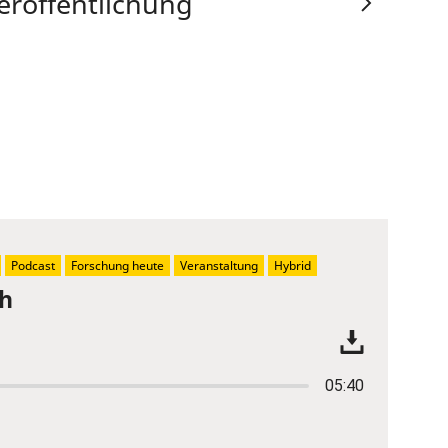
eröffentlichung
Podcast
Forschung heute
Veranstaltung
Hybrid
ch
05:40