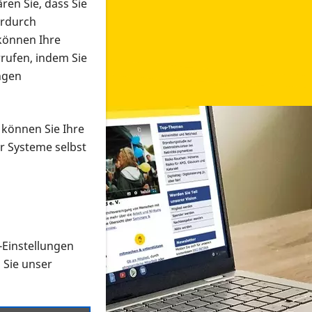
ren Sie, dass Sie
erdurch
 können Ihre
rrufen, indem Sie
ngen
 können Sie Ihre
r Systeme selbst
-Einstellungen
 in verschiedenen Formaten an e
n Sie unser
onmaterial suchen und dieses bestellen bzw. herunterladen
al auf der PRO RETINA-Website für blinde und sehbehi