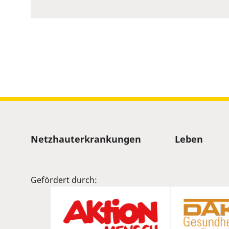
to
show
volume
slider.
Sitemap
Netzhauterkrankungen
Leben
Gefördert durch: