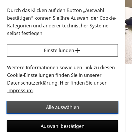
Vorlesen
Durch das Klicken auf den Button „Auswahl
bestätigen“ können Sie Ihre Auswahl der Cookie-
Alle Infomaterialien in verschiedenen
Kategorien und anderer technischer Systeme
Formaten an einem Ort
selbst festlegen.
Sie möchten wissen, wie Sie nach Infonmaterial
suchen und dieses bestellen bzw. herunterladen
Einstellungen
können? Schauen Sie sich die
Erklärvideos zum
Thema Infomaterial auf der PRO RETINA-Website
Weitere Informationen sowie den Link zu diesen
für blinde und sehbehinderte Menschen an.
Cookie-Einstellungen finden Sie in unserer
Datenschutzerklärung
. Hier finden Sie unser
Auf dieser Seite finden Sie sämtliches Infomaterial
Impressum
.
der PRO RETINA in all seinen Formaten an einem
Ort. Nutzen Sie den Formatfilter, um ausschließlich
Alle auswählen
nach Flyern und Broschüren, Audios oder Videos zu
suchen. Die meisten Flyer und Broschüren werden in
Auswahl bestätigen
verschiedenen Formaten angeboten: zur