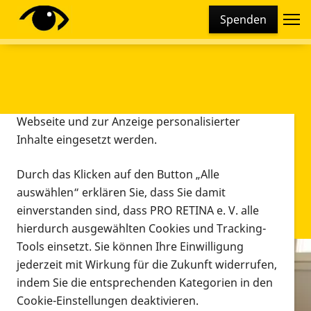
Cookie-Einstellungen
Spenden
Diese Webseite setzt verschiedene Cookies und
Tracking-Tools ein. Dies beinhaltet Cookies und
Tracking-Tools, die für den Betrieb der Webseite
technisch notwendig sind, die zu statistischen
Zwecken sowie zur besseren Bedienbarkeit der
Webseite und zur Anzeige personalisierter
Inhalte eingesetzt werden.
Durch das Klicken auf den Button „Alle
auswählen“ erklären Sie, dass Sie damit
einverstanden sind, dass PRO RETINA e. V. alle
hierdurch ausgewählten Cookies und Tracking-
Tools einsetzt. Sie können Ihre Einwilligung
jederzeit mit Wirkung für die Zukunft widerrufen,
Infomaterial
indem Sie die entsprechenden Kategorien in den
Infomaterial
Cookie-Einstellungen deaktivieren.