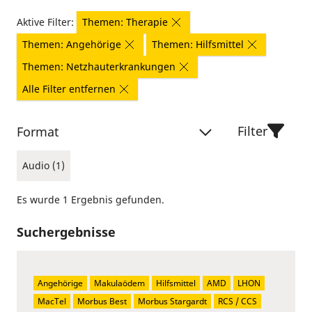
Aktive Filter:
Themen: Therapie
Themen: Angehörige
Themen: Hilfsmittel
Themen: Netzhauterkrankungen
Alle Filter entfernen
Filter
Format
Audio (1)
Es wurde 1 Ergebnis gefunden.
Suchergebnisse
Angehörige
Makulaödem
Hilfsmittel
AMD
LHON
MacTel
Morbus Best
Morbus Stargardt
RCS / CCS