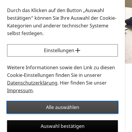
Vorlesen
Durch das Klicken auf den Button „Auswahl
bestätigen“ können Sie Ihre Auswahl der Cookie-
Alle Infomaterialien in verschiedenen
Kategorien und anderer technischer Systeme
Formaten an einem Ort
selbst festlegen.
Sie möchten wissen, wie Sie nach Infonmaterial
suchen und dieses bestellen bzw. herunterladen
Einstellungen
können? Schauen Sie sich die
Erklärvideos zum
Thema Infomaterial auf der PRO RETINA-Website
Weitere Informationen sowie den Link zu diesen
für blinde und sehbehinderte Menschen an.
Cookie-Einstellungen finden Sie in unserer
Datenschutzerklärung
. Hier finden Sie unser
Auf dieser Seite finden Sie sämtliches Infomaterial
Impressum
.
der PRO RETINA in all seinen Formaten an einem
Ort. Nutzen Sie den Formatfilter, um ausschließlich
Alle auswählen
nach Flyern und Broschüren, Audios oder Videos zu
suchen. Die meisten Flyer und Broschüren werden in
Auswahl bestätigen
verschiedenen Formaten angeboten: zur