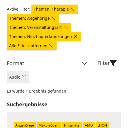
Aktive Filter:
Themen: Therapie
Themen: Angehörige
Themen: Veranstaltungsart
Themen: Netzhauterkrankungen
Alle Filter entfernen
Filter
Format
Audio (1)
Es wurde 1 Ergebnis gefunden.
Suchergebnisse
Angehörige
Makulaödem
Hilfsmittel
AMD
LHON