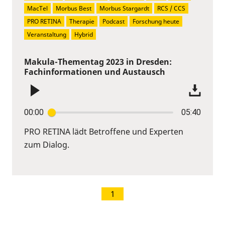
MacTel
Morbus Best
Morbus Stargardt
RCS / CCS
PRO RETINA
Therapie
Podcast
Forschung heute
Veranstaltung
Hybrid
Makula-Thementag 2023 in Dresden:
Fachinformationen und Austausch
00:00
05:40
PRO RETINA lädt Betroffene und Experten
zum Dialog.
1