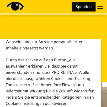
Cookie-Einstellungen
Spenden
Diese Webseite setzt verschiedene Cookies und
Tracking-Tools ein. Dies beinhaltet Cookies und
Tracking-Tools, die für den Betrieb der Webseite
technisch notwendig sind, die zu statistischen
Zwecken sowie zur besseren Bedienbarkeit der
Webseite und zur Anzeige personalisierter
Inhalte eingesetzt werden.
Durch das Klicken auf den Button „Alle
auswählen“ erklären Sie, dass Sie damit
einverstanden sind, dass PRO RETINA e. V. alle
hierdurch ausgewählten Cookies und Tracking-
Tools einsetzt. Sie können Ihre Einwilligung
jederzeit mit Wirkung für die Zukunft widerrufen,
Infomaterial
indem Sie die entsprechenden Kategorien in den
Infomaterial
Cookie-Einstellungen deaktivieren.