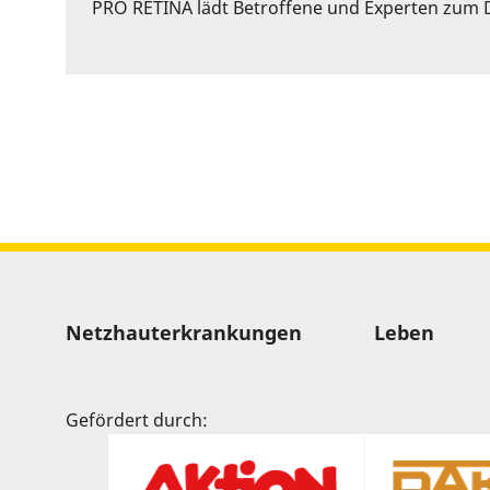
or
PRO RETINA lädt Betroffene und Experten zum D
Space
to
show
volume
slider.
Sitemap
Netzhauterkrankungen
Leben
Gefördert durch: