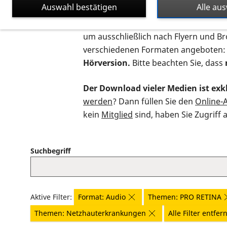
Auswahl bestätigen
Alle au
Auf dieser Seite finden Sie sämtliche
um ausschließlich nach Flyern und B
verschiedenen Formaten angeboten:
Hörversion.
Bitte beachten Sie, dass
Der Download vieler Medien ist exkl
werden
? Dann füllen Sie den
Online-
kein
Mitglied
sind, haben Sie Zugriff 
Suchbegriff
Aktive Filter:
Format: Audio
Themen: PRO RETINA
Themen: Netzhauterkrankungen
Alle Filter entfer