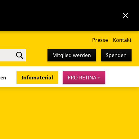
Presse
Kontakt
Mitglied werden
Spenden
pen
Infomaterial
PRO RETINA +