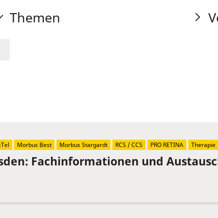
Themen
V
Tel
Morbus Best
Morbus Stargardt
RCS / CCS
PRO RETINA
Therapie
sden: Fachinformationen und Austaus