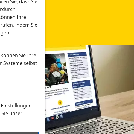
ren Sie, dass Sie
erdurch
 können Ihre
rrufen, indem Sie
ngen
 können Sie Ihre
r Systeme selbst
-Einstellungen
 in verschiedenen Formaten an e
n Sie unser
onmaterial suchen und dieses bestellen bzw. herunterladen
al auf der PRO RETINA-Website für blinde und sehbehi