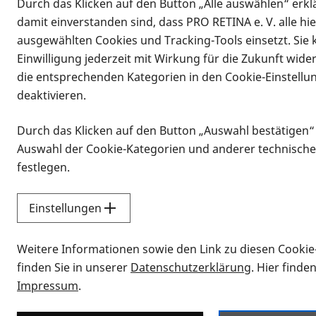
Durch das Klicken auf den Button „Alle auswählen“ erklä
damit einverstanden sind, dass PRO RETINA e. V. alle hi
ausgewählten Cookies und Tracking-Tools einsetzt. Sie
Einwilligung jederzeit mit Wirkung für die Zukunft wide
die entsprechenden Kategorien in den Cookie-Einstellu
deaktivieren.
Durch das Klicken auf den Button „Auswahl bestätigen“
Infomaterial
Auswahl der Cookie-Kategorien und anderer technische
Infomaterial
festlegen.
Einstellungen
Vorlesen
Weitere Informationen sowie den Link zu diesen Cookie
Alle Infomaterialien
finden Sie in unserer
Datenschutzerklärung
. Hier finde
Impressum
.
Sie möchten wissen, wie Sie nach Inf
Erklärvideos zum Thema Infomateri