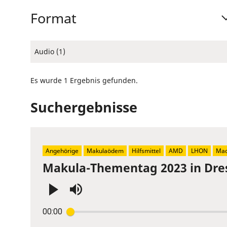
Format
Audio (1)
Es wurde 1 Ergebnis gefunden.
Suchergebnisse
Angehörige
Makulaödem
Hilfsmittel
AMD
LHON
Mac
Makula-Thementag 2023 in Dre
Press
00:00
Enter