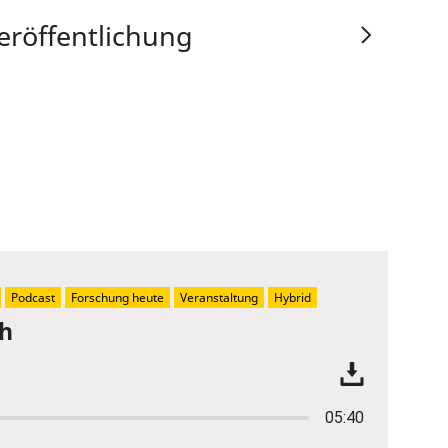
eröffentlichung
Podcast
Forschung heute
Veranstaltung
Hybrid
ch
05:40