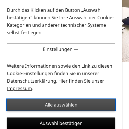
Vorlesen
Durch das Klicken auf den Button „Auswahl
bestätigen“ können Sie Ihre Auswahl der Cookie-
Alle Infomaterialien in verschiedenen
Kategorien und anderer technischer Systeme
Formaten an einem Ort
selbst festlegen.
Sie möchten wissen, wie Sie nach Infonmaterial
suchen und dieses bestellen bzw. herunterladen
Einstellungen
können? Schauen Sie sich die
Erklärvideos zum
Thema Infomaterial auf der PRO RETINA-Website
Weitere Informationen sowie den Link zu diesen
für blinde und sehbehinderte Menschen an.
Cookie-Einstellungen finden Sie in unserer
Datenschutzerklärung
. Hier finden Sie unser
Auf dieser Seite finden Sie sämtliches Infomaterial
Impressum
.
der PRO RETINA in all seinen Formaten an einem
Ort. Nutzen Sie den Formatfilter, um ausschließlich
Alle auswählen
nach Flyern und Broschüren, Audios oder Videos zu
suchen. Die meisten Flyer und Broschüren werden in
Auswahl bestätigen
verschiedenen Formaten angeboten: zur