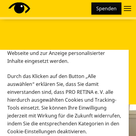
Cookie-Einstellungen
Spenden
Diese Webseite setzt verschiedene Cookies und
Tracking-Tools ein. Dies beinhaltet Cookies und
Tracking-Tools, die für den Betrieb der Webseite
technisch notwendig sind, die zu statistischen
Zwecken sowie zur besseren Bedienbarkeit der
Webseite und zur Anzeige personalisierter
Inhalte eingesetzt werden.
Durch das Klicken auf den Button „Alle
auswählen“ erklären Sie, dass Sie damit
einverstanden sind, dass PRO RETINA e. V. alle
hierdurch ausgewählten Cookies und Tracking-
Tools einsetzt. Sie können Ihre Einwilligung
jederzeit mit Wirkung für die Zukunft widerrufen,
Infomaterial
indem Sie die entsprechenden Kategorien in den
Infomaterial
Cookie-Einstellungen deaktivieren.