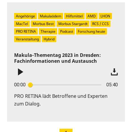
Angehörige
Makulaödem
Hilfsmittel
AMD
LHON
MacTel
Morbus Best
Morbus Stargardt
RCS / CCS
PRO RETINA
Therapie
Podcast
Forschung heute
Veranstaltung
Hybrid
Makula-Thementag 2023 in Dresden:
Fachinformationen und Austausch
00:00
05:40
PRO RETINA lädt Betroffene und Experten
zum Dialog.