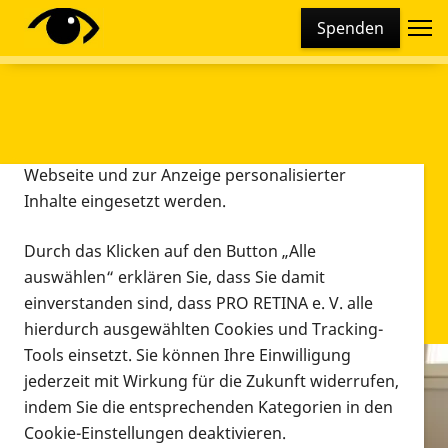
Cookie-Einstellungen
Spenden
Diese Webseite setzt verschiedene Cookies und
Tracking-Tools ein. Dies beinhaltet Cookies und
Tracking-Tools, die für den Betrieb der Webseite
technisch notwendig sind, die zu statistischen
Zwecken sowie zur besseren Bedienbarkeit der
Webseite und zur Anzeige personalisierter
Inhalte eingesetzt werden.
Durch das Klicken auf den Button „Alle
auswählen“ erklären Sie, dass Sie damit
einverstanden sind, dass PRO RETINA e. V. alle
hierdurch ausgewählten Cookies und Tracking-
Tools einsetzt. Sie können Ihre Einwilligung
jederzeit mit Wirkung für die Zukunft widerrufen,
Infomaterial
indem Sie die entsprechenden Kategorien in den
Infomaterial
Cookie-Einstellungen deaktivieren.