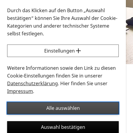
Vorlesen
Durch das Klicken auf den Button „Auswahl
bestätigen“ können Sie Ihre Auswahl der Cookie-
Alle Infomaterialien in verschiedenen
Kategorien und anderer technischer Systeme
Formaten an einem Ort
selbst festlegen.
Sie möchten wissen, wie Sie nach Infonmaterial
suchen und dieses bestellen bzw. herunterladen
Einstellungen
können? Schauen Sie sich die
Erklärvideos zum
Thema Infomaterial auf der PRO RETINA-Website
Weitere Informationen sowie den Link zu diesen
für blinde und sehbehinderte Menschen an.
Cookie-Einstellungen finden Sie in unserer
Datenschutzerklärung
. Hier finden Sie unser
Auf dieser Seite finden Sie sämtliches Infomaterial
Impressum
.
der PRO RETINA in all seinen Formaten an einem
Ort. Nutzen Sie den Formatfilter, um ausschließlich
Alle auswählen
nach Flyern und Broschüren, Audios oder Videos zu
suchen. Die meisten Flyer und Broschüren werden in
Auswahl bestätigen
verschiedenen Formaten angeboten: zur