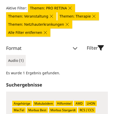
Aktive Filter:
Themen: PRO RETINA
Themen: Veranstaltung
Themen: Therapie
Themen: Netzhauterkrankungen
Alle Filter entfernen
Filter
Format
Audio (1)
Es wurde 1 Ergebnis gefunden.
Suchergebnisse
Angehörige
Makulaödem
Hilfsmittel
AMD
LHON
MacTel
Morbus Best
Morbus Stargardt
RCS / CCS