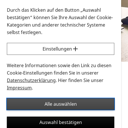
Vorlesen
Durch das Klicken auf den Button „Auswahl
bestätigen“ können Sie Ihre Auswahl der Cookie-
Alle Infomaterialien in verschiedenen
Kategorien und anderer technischer Systeme
Formaten an einem Ort
selbst festlegen.
Sie möchten wissen, wie Sie nach Infonmaterial
suchen und dieses bestellen bzw. herunterladen
Einstellungen
können? Schauen Sie sich die
Erklärvideos zum
Thema Infomaterial auf der PRO RETINA-Website
Weitere Informationen sowie den Link zu diesen
für blinde und sehbehinderte Menschen an.
Cookie-Einstellungen finden Sie in unserer
Datenschutzerklärung
. Hier finden Sie unser
Auf dieser Seite finden Sie sämtliches Infomaterial
Impressum
.
der PRO RETINA in all seinen Formaten an einem
Ort. Nutzen Sie den Formatfilter, um ausschließlich
Alle auswählen
nach Flyern und Broschüren, Audios oder Videos zu
suchen. Die meisten Flyer und Broschüren werden in
Auswahl bestätigen
verschiedenen Formaten angeboten: zur