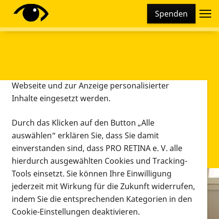
Cookie-Einstellungen
Spenden
Diese Webseite setzt verschiedene Cookies und
Tracking-Tools ein. Dies beinhaltet Cookies und
Tracking-Tools, die für den Betrieb der Webseite
technisch notwendig sind, die zu statistischen
Zwecken sowie zur besseren Bedienbarkeit der
Webseite und zur Anzeige personalisierter
Inhalte eingesetzt werden.
Durch das Klicken auf den Button „Alle
auswählen“ erklären Sie, dass Sie damit
einverstanden sind, dass PRO RETINA e. V. alle
hierdurch ausgewählten Cookies und Tracking-
Tools einsetzt. Sie können Ihre Einwilligung
jederzeit mit Wirkung für die Zukunft widerrufen,
Infomaterial
indem Sie die entsprechenden Kategorien in den
Infomaterial
Cookie-Einstellungen deaktivieren.