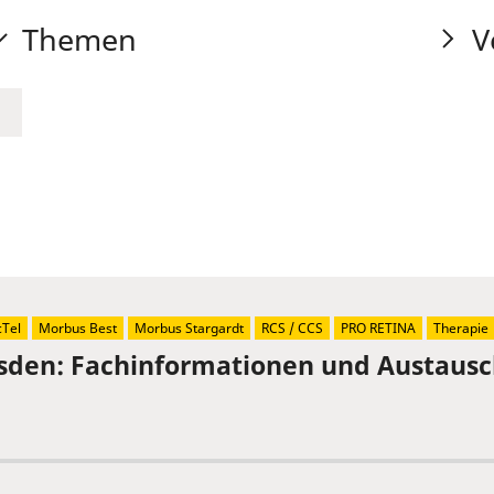
Themen
V
Tel
Morbus Best
Morbus Stargardt
RCS / CCS
PRO RETINA
Therapie
sden: Fachinformationen und Austaus