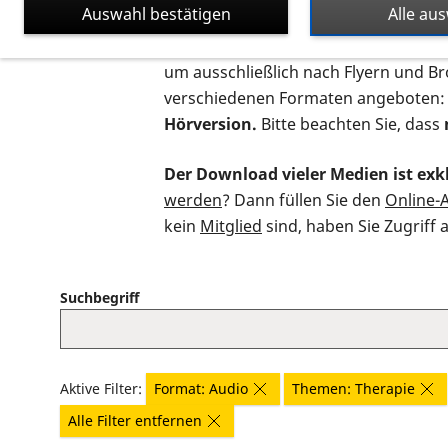
Auswahl bestätigen
Alle au
Auf dieser Seite finden Sie sämtliche
um ausschließlich nach Flyern und B
verschiedenen Formaten angeboten:
Hörversion.
Bitte beachten Sie, dass
Der Download vieler Medien ist exkl
werden
? Dann füllen Sie den
Online-
kein
Mitglied
sind, haben Sie Zugriff 
Suchbegriff
Aktive Filter:
Format: Audio
Themen: Therapie
Alle Filter entfernen