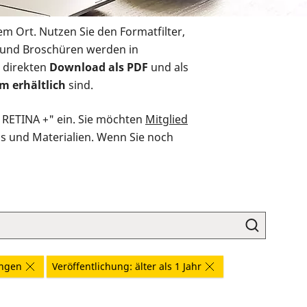
em Ort. Nutzen Sie den Formatfilter,
r und Broschüren werden in
 direkten
Download als PDF
und als
m erhältlich
sind.
O RETINA +" ein. Sie möchten
Mitglied
ds und Materialien. Wenn Sie noch
ungen
Veröffentlichung: älter als 1 Jahr