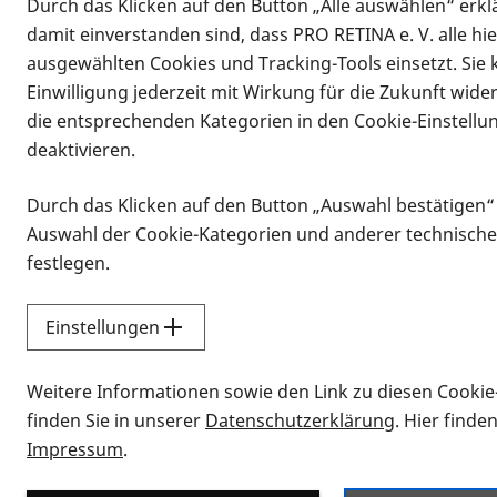
Durch das Klicken auf den Button „Alle auswählen“ erklä
damit einverstanden sind, dass PRO RETINA e. V. alle hi
ausgewählten Cookies und Tracking-Tools einsetzt. Sie
Einwilligung jederzeit mit Wirkung für die Zukunft wide
die entsprechenden Kategorien in den Cookie-Einstellu
deaktivieren.
Durch das Klicken auf den Button „Auswahl bestätigen“
Infomaterial
Auswahl der Cookie-Kategorien und anderer technische
Infomaterial
festlegen.
Einstellungen
Vorlesen
Weitere Informationen sowie den Link zu diesen Cookie
Alle Infomaterialien
finden Sie in unserer
Datenschutzerklärung
. Hier finde
Impressum
.
Sie möchten wissen, wie Sie nach Inf
Erklärvideos zum Thema Infomateri