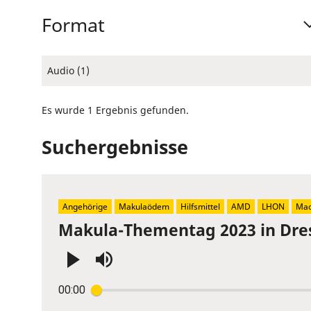
Format
Audio (1)
Es wurde 1 Ergebnis gefunden.
Suchergebnisse
Angehörige
Makulaödem
Hilfsmittel
AMD
LHON
Mac
Makula-Thementag 2023 in Dre
Press
00:00
Enter