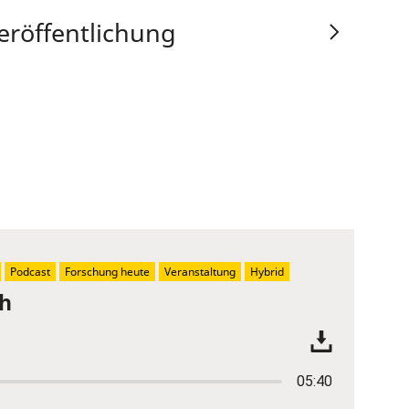
eröffentlichung
Podcast
Forschung heute
Veranstaltung
Hybrid
ch
05:40