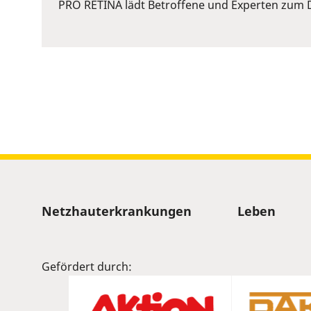
or
PRO RETINA lädt Betroffene und Experten zum D
Space
to
show
volume
slider.
Sitemap
Netzhauterkrankungen
Leben
Gefördert durch: