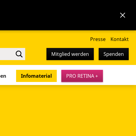
Presse
Kontakt
Mitglied werden
Spenden
pen
Infomaterial
PRO RETINA +