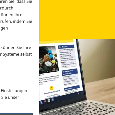
ren Sie, dass Sie
erdurch
 können Ihre
rrufen, indem Sie
ngen
 können Sie Ihre
r Systeme selbst
-Einstellungen
 in verschiedenen Formaten an e
n Sie unser
onmaterial suchen und dieses bestellen bzw. herunterladen
al auf der PRO RETINA-Website für blinde und sehbehi