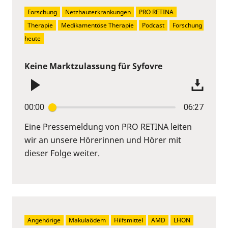
Forschung
Netzhauterkrankungen
PRO RETINA
Therapie
Medikamentöse Therapie
Podcast
Forschung 
heute
Keine Marktzulassung für Syfovre
00:00
06:27
Eine Pressemeldung von PRO RETINA leiten
wir an unsere Hörerinnen und Hörer mit
dieser Folge weiter.
Angehörige
Makulaödem
Hilfsmittel
AMD
LHON