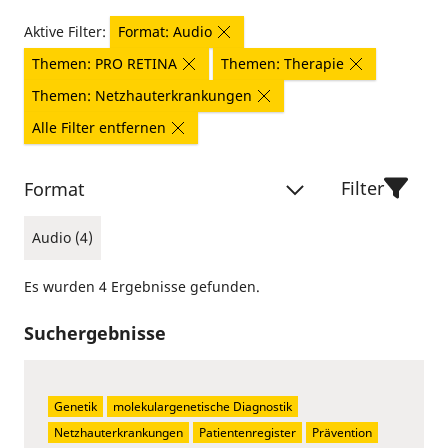
Aktive Filter:
Format: Audio
Themen: PRO RETINA
Themen: Therapie
Themen: Netzhauterkrankungen
Alle Filter entfernen
Filter
Format
Audio (4)
Es wurden 4 Ergebnisse gefunden.
Suchergebnisse
Genetik
molekulargenetische Diagnostik
Netzhauterkrankungen
Patientenregister
Prävention