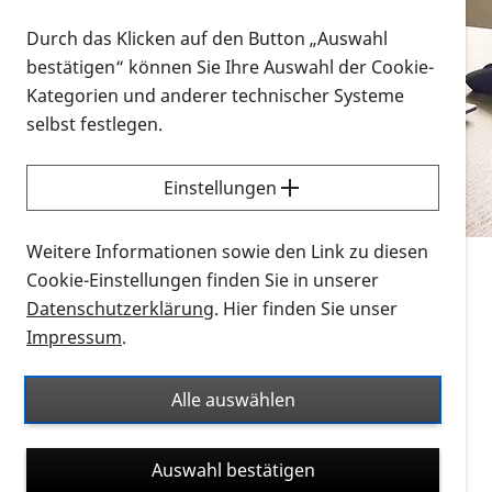
Vorlesen
Durch das Klicken auf den Button „Auswahl
bestätigen“ können Sie Ihre Auswahl der Cookie-
Alle Infomaterialien in verschiedenen
Kategorien und anderer technischer Systeme
Formaten an einem Ort
selbst festlegen.
Sie möchten wissen, wie Sie nach Infonmaterial
suchen und dieses bestellen bzw. herunterladen
Einstellungen
können? Schauen Sie sich die
Erklärvideos zum
Thema Infomaterial auf der PRO RETINA-Website
Weitere Informationen sowie den Link zu diesen
für blinde und sehbehinderte Menschen an.
Cookie-Einstellungen finden Sie in unserer
Datenschutzerklärung
. Hier finden Sie unser
Auf dieser Seite finden Sie sämtliches Infomaterial
Impressum
.
der PRO RETINA in all seinen Formaten an einem
Ort. Nutzen Sie den Formatfilter, um ausschließlich
Alle auswählen
nach Flyern und Broschüren, Audios oder Videos zu
suchen. Die meisten Flyer und Broschüren werden in
Auswahl bestätigen
verschiedenen Formaten angeboten: zur