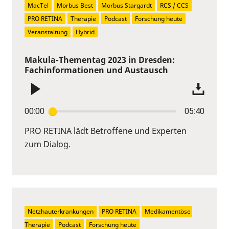
MacTel
Morbus Best
Morbus Stargardt
RCS / CCS
PRO RETINA
Therapie
Podcast
Forschung heute
Veranstaltung
Hybrid
Makula-Thementag 2023 in Dresden:
Fachinformationen und Austausch
00:00
05:40
PRO RETINA lädt Betroffene und Experten
zum Dialog.
Netzhauterkrankungen
PRO RETINA
Medikamentöse 
Therapie
Podcast
Forschung heute