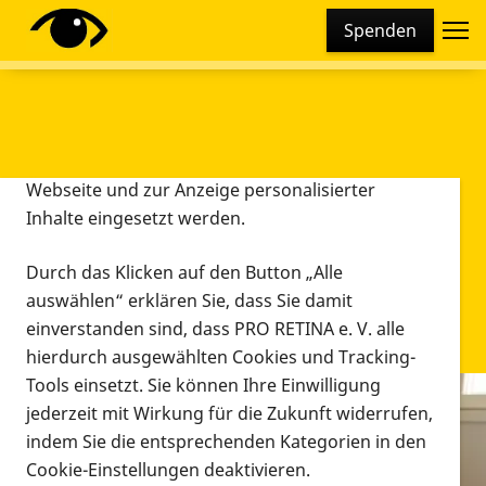
Cookie-Einstellungen
Spenden
Diese Webseite setzt verschiedene Cookies und
Tracking-Tools ein. Dies beinhaltet Cookies und
Tracking-Tools, die für den Betrieb der Webseite
technisch notwendig sind, die zu statistischen
Zwecken sowie zur besseren Bedienbarkeit der
Webseite und zur Anzeige personalisierter
Inhalte eingesetzt werden.
Durch das Klicken auf den Button „Alle
auswählen“ erklären Sie, dass Sie damit
einverstanden sind, dass PRO RETINA e. V. alle
hierdurch ausgewählten Cookies und Tracking-
Tools einsetzt. Sie können Ihre Einwilligung
jederzeit mit Wirkung für die Zukunft widerrufen,
Infomaterial
indem Sie die entsprechenden Kategorien in den
Infomaterial
Cookie-Einstellungen deaktivieren.