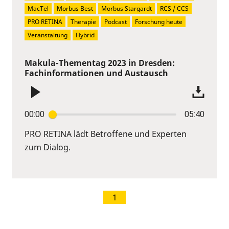
MacTel
Morbus Best
Morbus Stargardt
RCS / CCS
PRO RETINA
Therapie
Podcast
Forschung heute
Veranstaltung
Hybrid
Makula-Thementag 2023 in Dresden:
Fachinformationen und Austausch
00:00
05:40
PRO RETINA lädt Betroffene und Experten
zum Dialog.
1