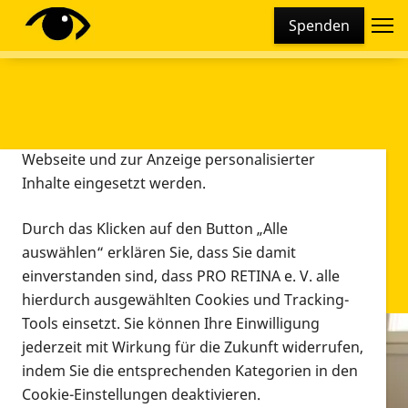
Cookie-Einstellungen
Spenden
Diese Webseite setzt verschiedene Cookies und
Tracking-Tools ein. Dies beinhaltet Cookies und
Tracking-Tools, die für den Betrieb der Webseite
technisch notwendig sind, die zu statistischen
Zwecken sowie zur besseren Bedienbarkeit der
Webseite und zur Anzeige personalisierter
Inhalte eingesetzt werden.
Durch das Klicken auf den Button „Alle
auswählen“ erklären Sie, dass Sie damit
einverstanden sind, dass PRO RETINA e. V. alle
hierdurch ausgewählten Cookies und Tracking-
Tools einsetzt. Sie können Ihre Einwilligung
jederzeit mit Wirkung für die Zukunft widerrufen,
Infomaterial
indem Sie die entsprechenden Kategorien in den
Infomaterial
Cookie-Einstellungen deaktivieren.