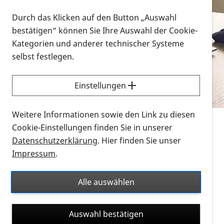
Vorlesen
Durch das Klicken auf den Button „Auswahl
bestätigen“ können Sie Ihre Auswahl der Cookie-
Alle Infomaterialien in verschiedenen
Kategorien und anderer technischer Systeme
Formaten an einem Ort
selbst festlegen.
Sie möchten wissen, wie Sie nach Infonmaterial
suchen und dieses bestellen bzw. herunterladen
Einstellungen
können? Schauen Sie sich die
Erklärvideos zum
Thema Infomaterial auf der PRO RETINA-Website
Weitere Informationen sowie den Link zu diesen
für blinde und sehbehinderte Menschen an.
Cookie-Einstellungen finden Sie in unserer
Datenschutzerklärung
. Hier finden Sie unser
Auf dieser Seite finden Sie sämtliches Infomaterial
Impressum
.
der PRO RETINA in all seinen Formaten an einem
Ort. Nutzen Sie den Formatfilter, um ausschließlich
Alle auswählen
nach Flyern und Broschüren, Audios oder Videos zu
suchen. Die meisten Flyer und Broschüren werden in
Auswahl bestätigen
verschiedenen Formaten angeboten: zur