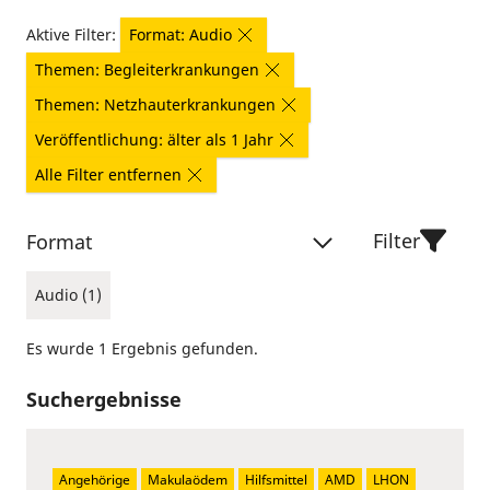
Aktive Filter:
Format: Audio
Themen: Begleiterkrankungen
Themen: Netzhauterkrankungen
Veröffentlichung: älter als 1 Jahr
Alle Filter entfernen
Filter
Format
Audio (1)
Es wurde 1 Ergebnis gefunden.
Suchergebnisse
Angehörige
Makulaödem
Hilfsmittel
AMD
LHON