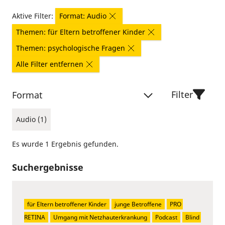
Aktive Filter:
Format: Audio
Themen: für Eltern betroffener Kinder
Themen: psychologische Fragen
Alle Filter entfernen
Filter
Format
Audio (1)
Es wurde 1 Ergebnis gefunden.
Suchergebnisse
für Eltern betroffener Kinder
junge Betroffene
PRO 
RETINA
Umgang mit Netzhauterkrankung
Podcast
Blind 