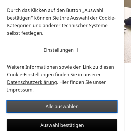
Vorlesen
Durch das Klicken auf den Button „Auswahl
bestätigen“ können Sie Ihre Auswahl der Cookie-
Alle Infomaterialien in verschiedenen
Kategorien und anderer technischer Systeme
Formaten an einem Ort
selbst festlegen.
Sie möchten wissen, wie Sie nach Infonmaterial
suchen und dieses bestellen bzw. herunterladen
Einstellungen
können? Schauen Sie sich die
Erklärvideos zum
Thema Infomaterial auf der PRO RETINA-Website
Weitere Informationen sowie den Link zu diesen
für blinde und sehbehinderte Menschen an.
Cookie-Einstellungen finden Sie in unserer
Datenschutzerklärung
. Hier finden Sie unser
Auf dieser Seite finden Sie sämtliches Infomaterial
Impressum
.
der PRO RETINA in all seinen Formaten an einem
Ort. Nutzen Sie den Formatfilter, um ausschließlich
Alle auswählen
nach Flyern und Broschüren, Audios oder Videos zu
suchen. Die meisten Flyer und Broschüren werden in
Auswahl bestätigen
verschiedenen Formaten angeboten: zur