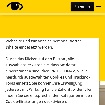
Cookie-Einstellungen
Spenden
Diese Webseite setzt verschiedene Cookies und
Tracking-Tools ein. Dies beinhaltet Cookies und
Tracking-Tools, die für den Betrieb der Webseite
technisch notwendig sind, die zu statistischen
Zwecken sowie zur besseren Bedienbarkeit der
Webseite und zur Anzeige personalisierter
Inhalte eingesetzt werden.
Durch das Klicken auf den Button „Alle
auswählen“ erklären Sie, dass Sie damit
einverstanden sind, dass PRO RETINA e. V. alle
hierdurch ausgewählten Cookies und Tracking-
Tools einsetzt. Sie können Ihre Einwilligung
jederzeit mit Wirkung für die Zukunft widerrufen,
Infomaterial
indem Sie die entsprechenden Kategorien in den
Infomaterial
Cookie-Einstellungen deaktivieren.