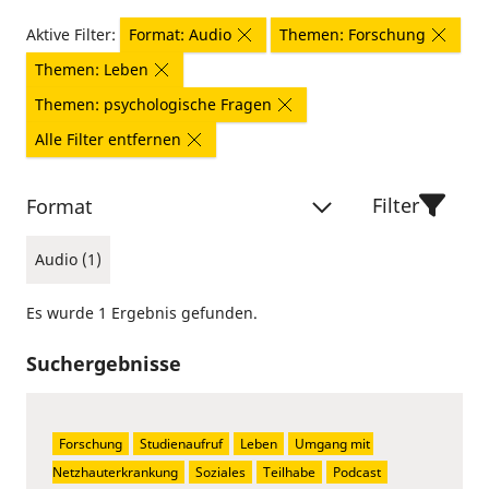
Aktive Filter:
Format: Audio
Themen: Forschung
Themen: Leben
Themen: psychologische Fragen
Alle Filter entfernen
Filter
Format
Audio (1)
Es wurde 1 Ergebnis gefunden.
Suchergebnisse
Forschung
Studienaufruf
Leben
Umgang mit 
Netzhauterkrankung
Soziales
Teilhabe
Podcast