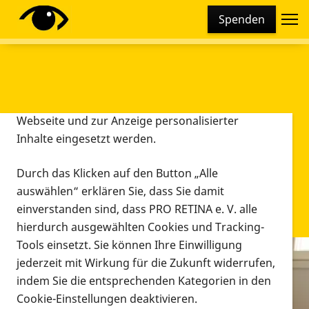
Cookie-Einstellungen
Spenden
Diese Webseite setzt verschiedene Cookies und
Tracking-Tools ein. Dies beinhaltet Cookies und
Tracking-Tools, die für den Betrieb der Webseite
technisch notwendig sind, die zu statistischen
Zwecken sowie zur besseren Bedienbarkeit der
Webseite und zur Anzeige personalisierter
Inhalte eingesetzt werden.
Durch das Klicken auf den Button „Alle
auswählen“ erklären Sie, dass Sie damit
einverstanden sind, dass PRO RETINA e. V. alle
hierdurch ausgewählten Cookies und Tracking-
Tools einsetzt. Sie können Ihre Einwilligung
jederzeit mit Wirkung für die Zukunft widerrufen,
Infomaterial
indem Sie die entsprechenden Kategorien in den
Infomaterial
Cookie-Einstellungen deaktivieren.