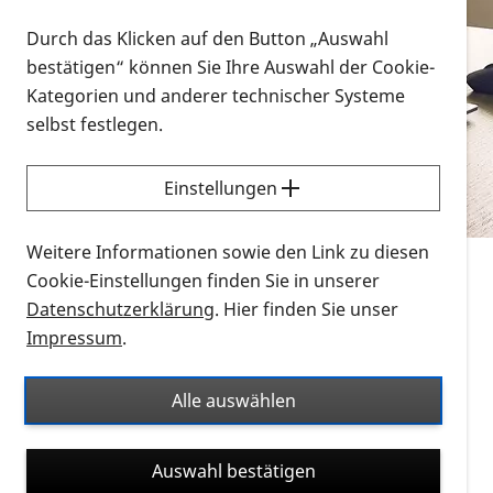
Vorlesen
Durch das Klicken auf den Button „Auswahl
bestätigen“ können Sie Ihre Auswahl der Cookie-
Alle Infomaterialien in verschiedenen
Kategorien und anderer technischer Systeme
Formaten an einem Ort
selbst festlegen.
Sie möchten wissen, wie Sie nach Infonmaterial
suchen und dieses bestellen bzw. herunterladen
Einstellungen
können? Schauen Sie sich die
Erklärvideos zum
Thema Infomaterial auf der PRO RETINA-Website
Weitere Informationen sowie den Link zu diesen
für blinde und sehbehinderte Menschen an.
Cookie-Einstellungen finden Sie in unserer
Datenschutzerklärung
. Hier finden Sie unser
Auf dieser Seite finden Sie sämtliches Infomaterial
Impressum
.
der PRO RETINA in all seinen Formaten an einem
Ort. Nutzen Sie den Formatfilter, um ausschließlich
Alle auswählen
nach Flyern und Broschüren, Audios oder Videos zu
suchen. Die meisten Flyer und Broschüren werden in
Auswahl bestätigen
verschiedenen Formaten angeboten: zur