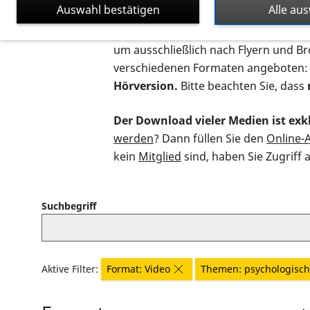
Auswahl bestätigen
Alle au
Auf dieser Seite finden Sie sämtliche
um ausschließlich nach Flyern und B
verschiedenen Formaten angeboten:
Hörversion.
Bitte beachten Sie, dass
Der Download vieler Medien ist exkl
werden
? Dann füllen Sie den
Online-
kein
Mitglied
sind, haben Sie Zugriff 
Suchbegriff
Aktive Filter:
Format: Video
Themen: psychologisch