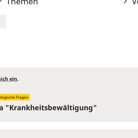
Themen
V
sich ein
.
ologische Fragen
a "Krankheitsbewältigung"