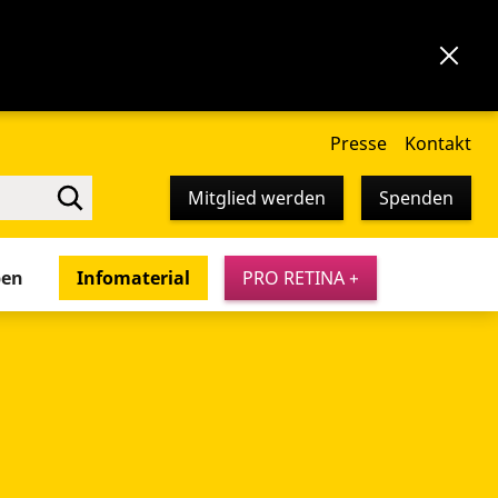
Presse
Kontakt
Mitglied werden
Spenden
pen
Infomaterial
PRO RETINA +