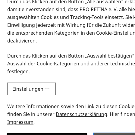
Durch das Klicken auf den Button „Alle auswählen“ erklä
damit einverstanden sind, dass PRO RETINA e. V. alle hi
ausgewählten Cookies und Tracking-Tools einsetzt. Sie
Einwilligung jederzeit mit Wirkung für die Zukunft wide
die entsprechenden Kategorien in den Cookie-Einstellu
deaktivieren.
Durch das Klicken auf den Button „Auswahl bestätigen“
Infomaterial
Auswahl der Cookie-Kategorien und anderer technische
Infomaterial
festlegen.
Einstellungen
Vorlesen
Weitere Informationen sowie den Link zu diesen Cookie
Alle Infomaterialien
finden Sie in unserer
Datenschutzerklärung
. Hier finde
Impressum
.
Sie möchten wissen, wie Sie nach Inf
Erklärvideos zum Thema Infomateri