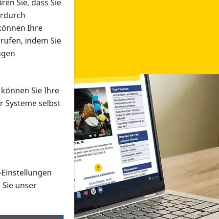
ren Sie, dass Sie
erdurch
 können Ihre
rrufen, indem Sie
ngen
 können Sie Ihre
r Systeme selbst
-Einstellungen
 in verschiedenen Formaten an e
n Sie unser
onmaterial suchen und dieses bestellen bzw. herunterladen
al auf der PRO RETINA-Website für blinde und sehbehi