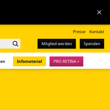
Presse
Kontakt
Mitglied werden
Spenden
pen
Infomaterial
PRO RETINA +