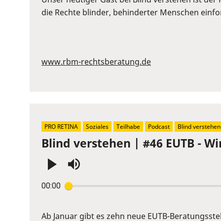
to
die Rechte blinder, behinderter Menschen einford
show
volume
slider.
www.rbm-rechtsberatung.de
PRO RETINA
Soziales
Teilhabe
Podcast
Blind verstehen
Blind verstehen | #46 EUTB - Wi
Press
00:00
Enter
or
Space
Ab Januar gibt es zehn neue EUTB-Beratungsste