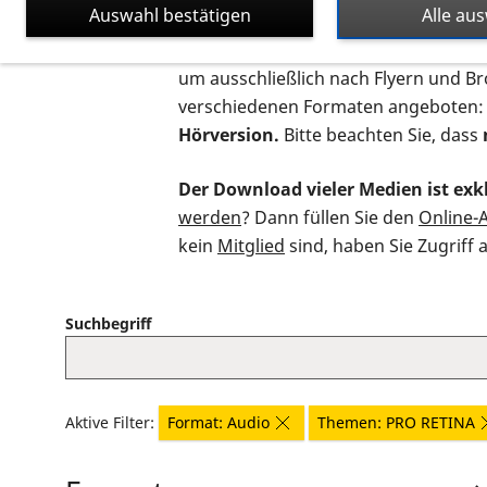
Auswahl bestätigen
Alle au
Auf dieser Seite finden Sie sämtliche
um ausschließlich nach Flyern und B
verschiedenen Formaten angeboten:
Hörversion.
Bitte beachten Sie, dass
Der Download vieler Medien ist exkl
werden
? Dann füllen Sie den
Online-
kein
Mitglied
sind, haben Sie Zugriff 
Suchbegriff
Aktive Filter:
Format: Audio
Themen: PRO RETINA