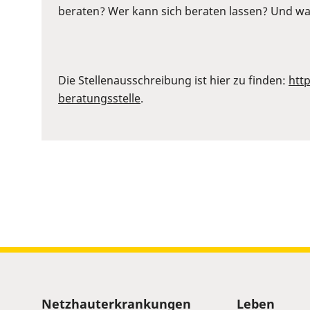
to
beraten? Wer kann sich beraten lassen? Und war
show
volume
slider.
Die Stellenausschreibung ist hier zu finden:
htt
beratungsstelle
.
Sitemap
Netzhauterkrankungen
Leben