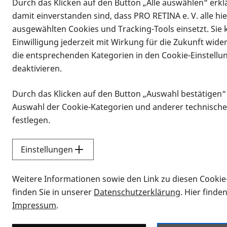
Durch das Klicken auf den Button „Alle auswählen“ erklä
damit einverstanden sind, dass PRO RETINA e. V. alle hi
ausgewählten Cookies und Tracking-Tools einsetzt. Sie
Einwilligung jederzeit mit Wirkung für die Zukunft wide
die entsprechenden Kategorien in den Cookie-Einstellu
deaktivieren.
Durch das Klicken auf den Button „Auswahl bestätigen“
Infomaterial
Auswahl der Cookie-Kategorien und anderer technische
Infomaterial
festlegen.
Einstellungen
Vorlesen
Weitere Informationen sowie den Link zu diesen Cookie
Alle Infomaterialien
finden Sie in unserer
Datenschutzerklärung
. Hier finde
Impressum
.
Sie möchten wissen, wie Sie nach Inf
Erklärvideos zum Thema Infomateri