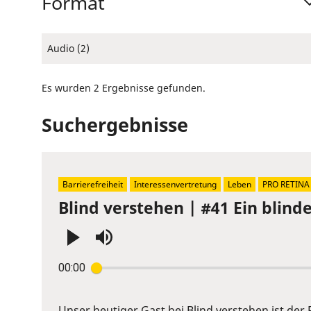
Format
Audio (2)
Es wurden 2 Ergebnisse gefunden.
Suchergebnisse
Barrierefreiheit
Interessenvertretung
Leben
PRO RETINA
Blind verstehen | #41 Ein blin
Press
00:00
Enter
or
Space
Unser heutiger Gast bei Blind verstehen ist der