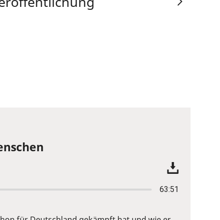
eröffentlichung
Menschen
63:51
 schon für Deutschland gekämpft hat und wie er