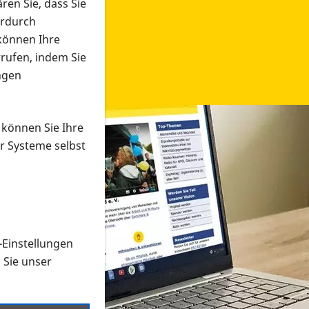
ren Sie, dass Sie
erdurch
 können Ihre
rrufen, indem Sie
ngen
 können Sie Ihre
r Systeme selbst
-Einstellungen
 in verschiedenen Formaten an e
n Sie unser
onmaterial suchen und dieses bestellen bzw. herunterladen
al auf der PRO RETINA-Website für blinde und sehbehi