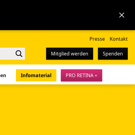
Presse
Kontakt
Mitglied werden
Spenden
pen
Infomaterial
PRO RETINA +