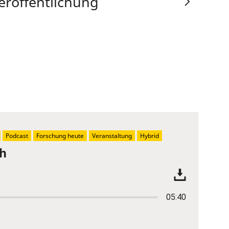
eröffentlichung
Podcast
Forschung heute
Veranstaltung
Hybrid
ch
05:40