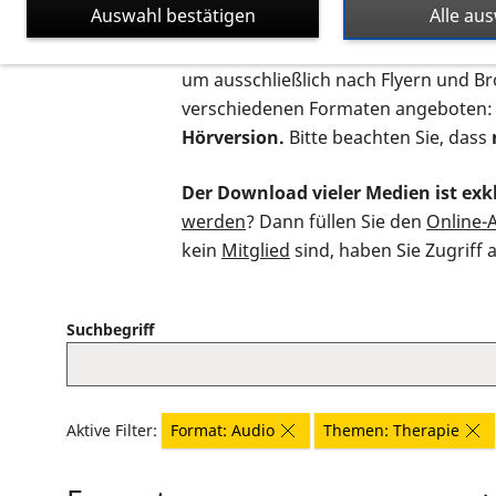
Auswahl bestätigen
Alle au
Auf dieser Seite finden Sie sämtliche
um ausschließlich nach Flyern und B
verschiedenen Formaten angeboten:
Hörversion.
Bitte beachten Sie, dass
Der Download vieler Medien ist exkl
werden
? Dann füllen Sie den
Online-
kein
Mitglied
sind, haben Sie Zugriff 
Suchbegriff
Aktive Filter:
Format: Audio
Themen: Therapie