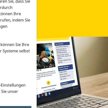
ren Sie, dass Sie
erdurch
 können Ihre
rrufen, indem Sie
ngen
 können Sie Ihre
r Systeme selbst
-Einstellungen
 in verschiedenen Formaten an e
n Sie unser
onmaterial suchen und dieses bestellen bzw. herunterladen
al auf der PRO RETINA-Website für blinde und sehbehi