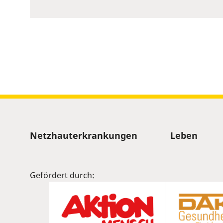
to
show
volume
slider.
Sitemap
Netzhauterkrankungen
Leben
Gefördert durch: