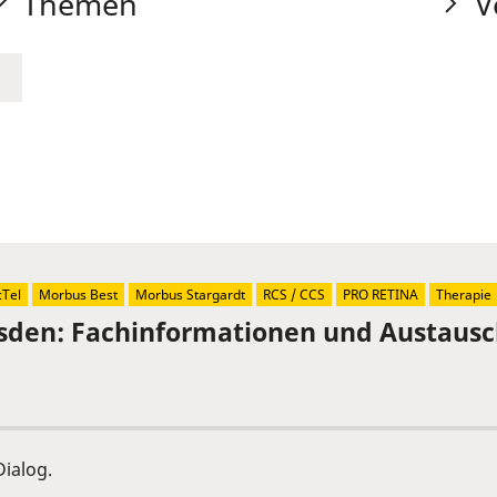
Themen
V
Tel
Morbus Best
Morbus Stargardt
RCS / CCS
PRO RETINA
Therapie
sden: Fachinformationen und Austaus
ialog.