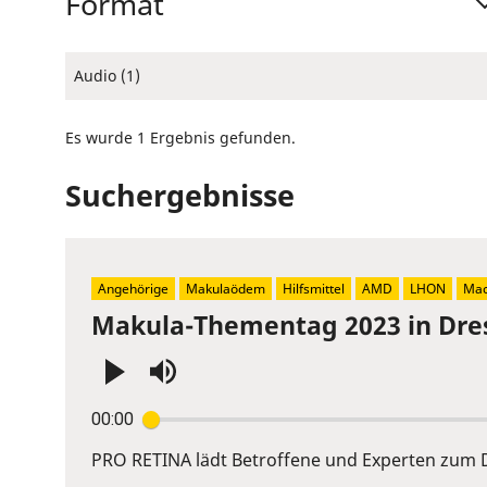
Format
Audio (1)
Es wurde 1 Ergebnis gefunden.
Suchergebnisse
Angehörige
Makulaödem
Hilfsmittel
AMD
LHON
Mac
Makula-Thementag 2023 in Dre
Press
00:00
Enter
or
PRO RETINA lädt Betroffene und Experten zum D
Space