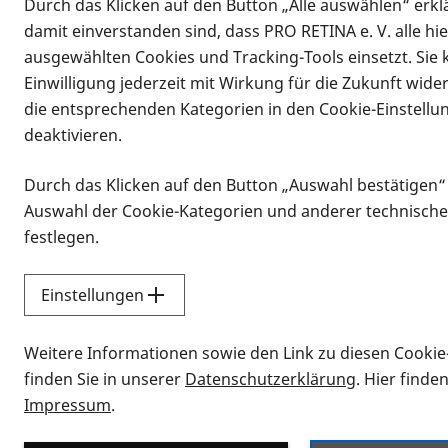
Durch das Klicken auf den Button „Alle auswählen“ erklä
damit einverstanden sind, dass PRO RETINA e. V. alle hi
ausgewählten Cookies und Tracking-Tools einsetzt. Sie
Einwilligung jederzeit mit Wirkung für die Zukunft wide
die entsprechenden Kategorien in den Cookie-Einstellu
deaktivieren.
Durch das Klicken auf den Button „Auswahl bestätigen“
Infomaterial
Auswahl der Cookie-Kategorien und anderer technische
Infomaterial
festlegen.
Einstellungen
Vorlesen
Weitere Informationen sowie den Link zu diesen Cookie
Alle Infomaterialien
finden Sie in unserer
Datenschutzerklärung
. Hier finde
Impressum
.
Sie möchten wissen, wie Sie nach Inf
Erklärvideos zum Thema Infomateri